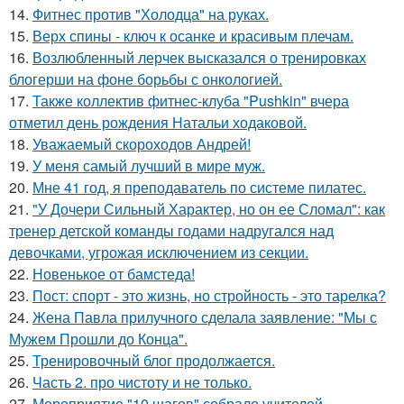
14.
Фитнес против "Холодца" на руках.
15.
Верх спины - ключ к осанке и красивым плечам.
16.
Возлюбленный лерчек высказался о тренировках
блогерши на фоне борьбы с онкологией.
17.
Также коллектив фитнес-клуба "Pushkin" вчера
отметил день рождения Натальи ходаковой.
18.
Уважаемый скороходов Андрей!
19.
У меня самый лучший в мире муж.
20.
Мне 41 год, я преподаватель по системе пилатес.
21.
"У Дочери Сильный Характер, но он ее Сломал": как
тренер детской команды годами надругался над
девочками, угрожая исключением из секции.
22.
Новенькое от бамстеда!
23.
Пост: спорт - это жизнь, но стройность - это тарелка?
24.
Жена Павла прилучного сделала заявление: "Мы с
Мужем Прошли до Конца".
25.
Тренировочный блог продолжается.
26.
Часть 2. про чистоту и не только.
27.
Мероприятие "10 шагов" собрало учителей,