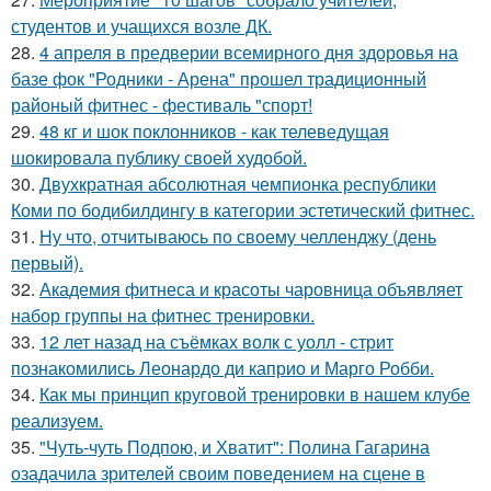
студентов и учащихся возле ДК.
28.
4 апреля в предверии всемирного дня здоровья на
базе фок "Родники - Арена" прошел традиционный
районый фитнес - фестиваль "спорт!
29.
48 кг и шок поклонников - как телеведущая
шокировала публику своей худобой.
30.
Двухкратная абсолютная чемпионка республики
Коми по бодибилдингу в категории эстетический фитнес.
31.
Ну что, отчитываюсь по своему челленджу (день
первый).
32.
Академия фитнеса и красоты чаровница объявляет
набор группы на фитнес тренировки.
33.
12 лет назад на съёмках волк с уолл - стрит
познакомились Леонардо ди каприо и Марго Робби.
34.
Как мы принцип круговой тренировки в нашем клубе
реализуем.
35.
"Чуть-чуть Подпою, и Хватит": Полина Гагарина
озадачила зрителей своим поведением на сцене в