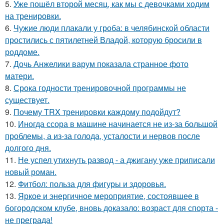
5.
Уже пошёл второй месяц, как мы с девочками ходим
на тренировки.
6.
Чужие люди плакали у гроба: в челябинской области
простились с пятилетней Владой, которую бросили в
роддоме.
7.
Дочь Анжелики варум показала странное фото
матери.
8.
Срока годности тренировочной программы не
существует.
9.
Почему TRX тренировки каждому подойдут?
10.
Иногда ссора в машине начинается не из-за большой
проблемы, а из-за голода, усталости и нервов после
долгого дня.
11.
Не успел утихнуть развод - а джигану уже приписали
новый роман.
12.
Фитбол: польза для фигуры и здоровья.
13.
Яркое и энергичное мероприятие, состоявшее в
богородском клубе, вновь доказало: возраст для спорта -
не преграда!