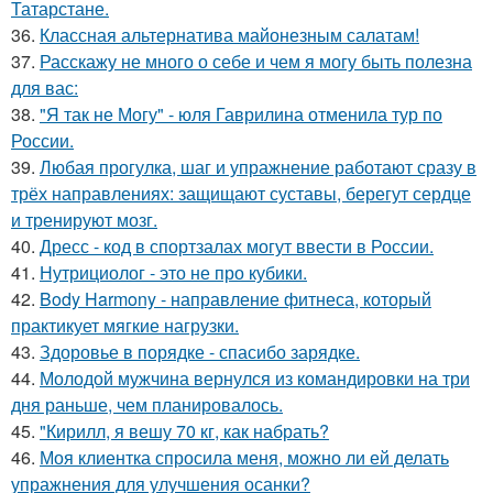
Татарстане.
36.
Классная альтернатива майонезным салатам!
37.
Расскажу не много о себе и чем я могу быть полезна
для вас:
38.
"Я так не Могу" - юля Гаврилина отменила тур по
России.
39.
Любая прогулка, шаг и упражнение работают сразу в
трёх направлениях: защищают суставы, берегут сердце
и тренируют мозг.
40.
Дресс - код в спортзалах могут ввести в России.
41.
Нутрициолог - это не про кубики.
42.
Body Harmony - направление фитнеса, который
практикует мягкие нагрузки.
43.
Здоровье в порядке - спасибо зарядке.
44.
Молодой мужчина вернулся из командировки на три
дня раньше, чем планировалось.
45.
"Кирилл, я вешу 70 кг, как набрать?
46.
Моя клиентка спросила меня, можно ли ей делать
упражнения для улучшения осанки?