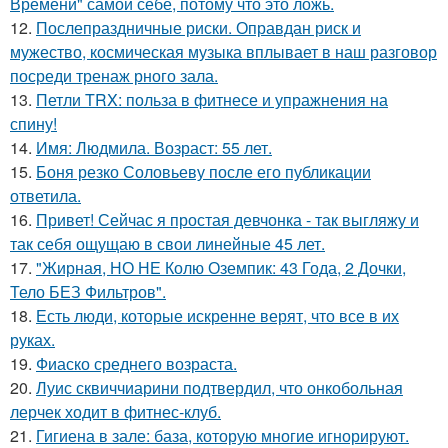
Времени" самой себе, потому что это ложь.
12.
Послепраздничные риски. Оправдан риск и
мужество, космическая музыка вплывает в наш разговор
посреди тренаж рного зала.
13.
Петли TRX: польза в фитнесе и упражнения на
спину!
14.
Имя: Людмила. Возраст: 55 лет.
15.
Боня резко Соловьеву после его публикации
ответила.
16.
Привет! Сейчас я простая девчонка - так выгляжу и
так себя ощущаю в свои линейные 45 лет.
17.
"Жирная, НО НЕ Колю Оземпик: 43 Года, 2 Дочки,
Тело БЕЗ Фильтров".
18.
Есть люди, которые искренне верят, что все в их
руках.
19.
Фиаско среднего возраста.
20.
Луис сквиччиарини подтвердил, что онкобольная
лерчек ходит в фитнес-клуб.
21.
Гигиена в зале: база, которую многие игнорируют.