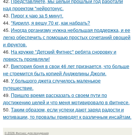
42.
Представляете, мы целый прошлый год работали
над проектом "нейротонус.
43.
Пирог к чаю за 5 минут.
44.
"Кирилл, я вешу 70 кг, как набрать?
45.
Иногда организму нужна небольшая поддержка, и ее
легко обеспечить с помощью простых сочетаний овощей
и фруктов.
46.
На кружке "Детский Фитнес" ребята сноровку и
ловкость проявляли!
47.
Виктория боня в свои 46 лет признается, что больше
не стремится быть копией Анджелины Джоли.
48.
У большого джета случилось маленькое
путешествие.
49.
Пришло время рассказать о своем пути по
достижению целей и что меня мотивировало в фитнесе.
50.
Таким образом, если успехи дают заряд радости и
мотивации, то провалы приводят к различным инсайтам.
© 2026 Фитнес для похудения