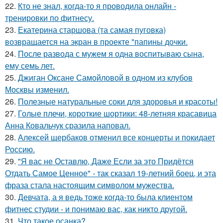
22.
Кто не знал, когда-то я проводила онлайн -
тренировки по фитнесу.
23.
Екатерина старшова (та самая пуговка)
возвращается на экран в проекте "папины дочки.
24.
После развода с мужем я одна воспитываю сына,
ему семь лет.
25.
Джиган Оксане Самойловой в одном из клубов
Москвы изменил.
26.
Полезные натуральные соки для здоровья и красоты!
27.
Голые плечи, короткие шортики: 48-летняя красавица
Анна Ковальчук сразила наповал.
28.
Алексей щербаков отменил все концерты и покидает
Россию.
29.
"Я вас не Оставлю, Даже Если за это Придётся
Отдать Самое Ценное" - так сказал 19-летний боец, и эта
фраза стала настоящим символом мужества.
30.
Девчата, а я ведь тоже когда-то была клиентом
фитнес студии - и понимаю вас, как никто другой.
31.
Что такое осанка?