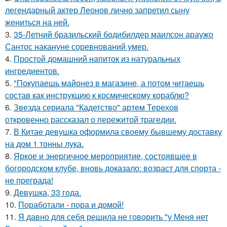
легендарный актер Леонов лично запретил сыну
жениться на ней.
3.
35-Летний бразильский бодибилдер маилсон араужо
Сантос накануне соревнований умер.
4.
Простой домашний напиток из натуральных
ингредиентов.
5.
"Покупаешь майонез в магазине, а потом читаешь
состав как инструкцию к космическому кораблю?
6.
Звезда сериала "Кадетство" артем Терехов
откровенно рассказал о пережитой трагедии.
7.
В Китае девушка оформила своему бывшему доставку
на дом 1 тонны лука.
8.
Яркое и энергичное мероприятие, состоявшее в
богородском клубе, вновь доказало: возраст для спорта -
не преграда!
9.
Девушка, 33 года.
10.
Поработали - пора и домой!
11.
Я давно для себя решила не говорить "у Меня нет