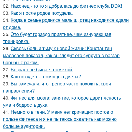
32.
Наконец - то то я добралась до фитнес клуба DDX!
33.
Как я после родов похудела.
34.
Когда в семье родился малыш, отец находился вдали
от дома.
35.
Это будет гораздо приятнее, чем изнуряющая
тренировка.
36.
Сквозь боль и тьму к новой жизни: Константин
маласаев показал, как выглядит его супруга в разгар
борьбы с раком.
37.
Возраст не бывает помехой.
38.
Как похудеть с помощью диеты?
39.
Вы замечали, что тренер часто похож на свои
направления?
40.
Фитнес для мозга: занятие, которое дарит ясность
ума и бодрость духа!
41.
Немного в тени. У меня нет кричащих постов о
пользе фитнеса и я не пытаюсь охватить как можно
больше аудитории.