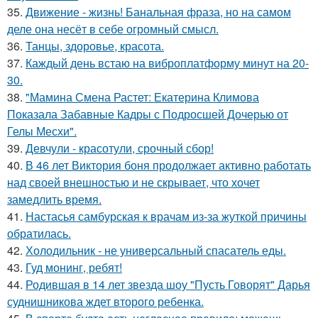
35.
Движение - жизнь! Банальная фраза, но на самом
деле она несёт в себе огромный смысл.
36.
Танцы, здоровье, красота.
37.
Каждый день встаю на виброплатформу минут на 20-
30.
38.
"Мамина Смена Растет: Екатерина Климова
Показала Забавные Кадры с Подросшей Дочерью от
Гелы Месхи".
39.
Девчули - красотули, срочный сбор!
40.
В 46 лет Виктория боня продолжает активно работать
над своей внешностью и не скрывает, что хочет
замедлить время.
41.
Настасья самбурская к врачам из-за жуткой причины
обратилась.
42.
Холодильник - не универсальный спасатель еды.
43.
Гуд монинг, ребят!
44.
Родившая в 14 лет звезда шоу "Пусть Говорят" Дарья
суднишникова ждет второго ребенка.