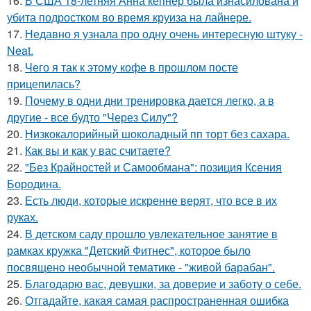
16.
В США 18-летняя Анна кепнер была изнасилована и
убита подростком во время круиза на лайнере.
17.
Недавно я узнала про одну очень интересную штуку -
Neat.
18.
Чего я так к этому кофе в прошлом посте
прицепилась?
19.
Почему в одни дни тренировка дается легко, а в
другие - все будто "Через Силу"?
20.
Низкокалорийный шоколадный пп торт без сахара.
21.
Как вы и как у вас считаете?
22.
"Без Крайностей и Самообмана": позиция Ксения
Бородина.
23.
Есть люди, которые искренне верят, что все в их
руках.
24.
В детском саду прошло увлекательное занятие в
рамках кружка "Детский Фитнес", которое было
посвящено необычной тематике - "живой барабан".
25.
Благодарю вас, девушки, за доверие и заботу о себе.
26.
Отгадайте, какая самая распространенная ошибка