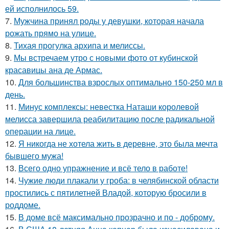
ей исполнилось 59.
7.
Мужчина принял роды у девушки, которая начала
рожать прямо на улице.
8.
Тихая прогулка архипа и мелиссы.
9.
Мы встречаем утро с новыми фото от кубинской
красавицы ана де Армас.
10.
Для большинства взрослых оптимально 150-250 мл в
день.
11.
Минус комплексы: невестка Наташи королевой
мелисса завершила реабилитацию после радикальной
операции на лице.
12.
Я никогда не хотела жить в деревне, это была мечта
бывшего мужа!
13.
Всего одно упражнение и всё тело в работе!
14.
Чужие люди плакали у гроба: в челябинской области
простились с пятилетней Владой, которую бросили в
роддоме.
15.
В доме всё максимально прозрачно и по - доброму.