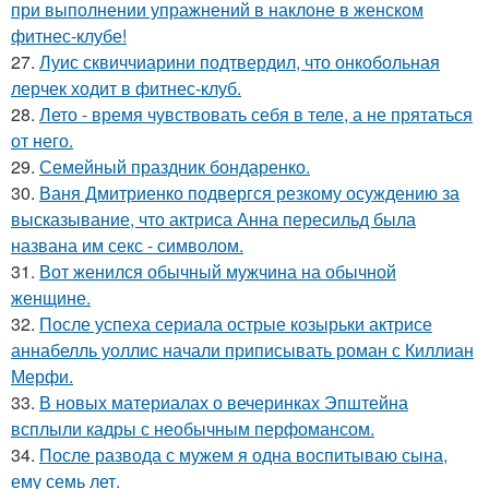
при выполнении упражнений в наклоне в женском
фитнес-клубе!
27.
Луис сквиччиарини подтвердил, что онкобольная
лерчек ходит в фитнес-клуб.
28.
Лето - время чувствовать себя в теле, а не прятаться
от него.
29.
Семейный праздник бондаренко.
30.
Ваня Дмитриенко подвергся резкому осуждению за
высказывание, что актриса Анна пересильд была
названа им секс - символом.
31.
Вот женился обычный мужчина на обычной
женщине.
32.
После успеха сериала острые козырьки актрисе
аннабелль уоллис начали приписывать роман с Киллиан
Мерфи.
33.
В новых материалах о вечеринках Эпштейна
всплыли кадры с необычным перфомансом.
34.
После развода с мужем я одна воспитываю сына,
ему семь лет.