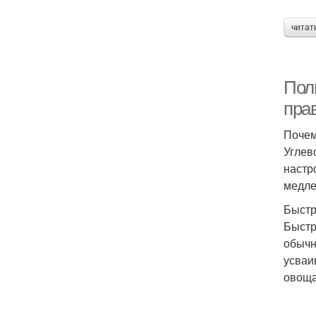
читат
Полн
пра
Почем
Углев
настр
медле
Быстр
Быстр
обычн
усваи
овоща