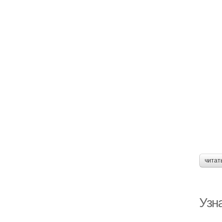
читат
Узн