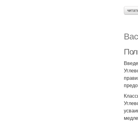
читат
Вас
Пол
Введ
Углев
прави
предо
Класс
Углев
усваи
медле