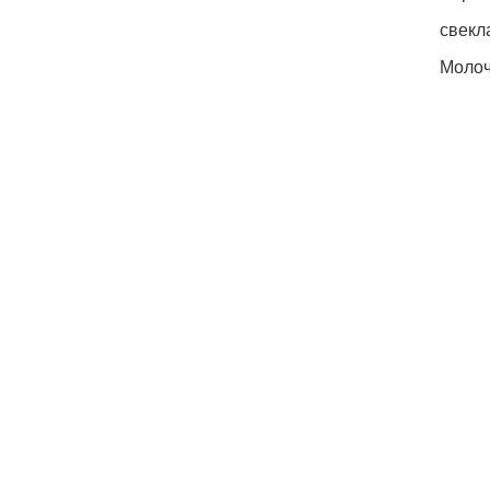
свекл
Молоч