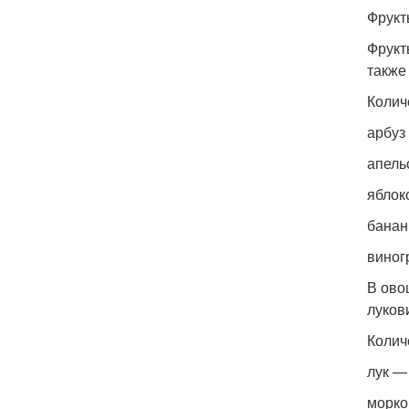
Фрукт
Фрукт
также
Колич
арбуз
апель
яблок
банан
виног
В ово
луков
Колич
лук —
морко