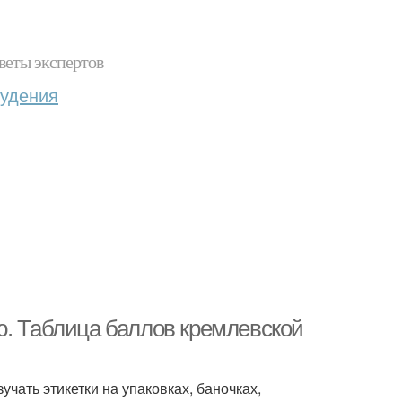
веты экспертов
худения
ю. Таблица баллов кремлевской
учать этикетки на упаковках, баночках,