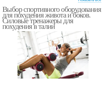
Похудения на
Выбор спортивного оборудования
Тренажер для сжигания
эллиптическом
для похудения живота и боков.
тренажере
Силовые тренажеры для
похудения в талии
Тренажер для живота
Тренажеры в зале