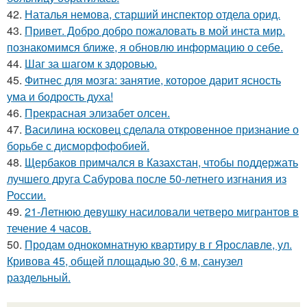
42.
Наталья немова, старший инспектор отдела орид.
43.
Привет. Добро добро пожаловать в мой инста мир.
познакомимся ближе, я обновлю информацию о себе.
44.
Шаг за шагом к здоровью.
45.
Фитнес для мозга: занятие, которое дарит ясность
ума и бодрость духа!
46.
Прекрасная элизабет олсен.
47.
Василина юсковец сделала откровенное признание о
борьбе с дисморфофобией.
48.
Щербаков примчался в Казахстан, чтобы поддержать
лучшего друга Сабурова после 50-летнего изгнания из
России.
49.
21-Летнюю девушку насиловали четверо мигрантов в
течение 4 часов.
50.
Продам однокомнатную квартиру в г Ярославле, ул.
Кривова 45, общей площадью 30, 6 м, санузел
раздельный.