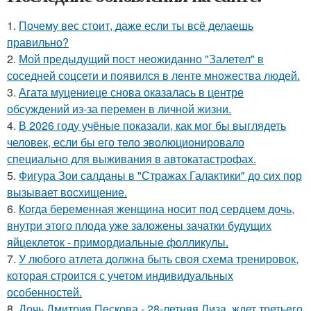
1.
Почему вес стоит, даже если ты всё делаешь
правильно?
2.
Мой предыдущий пост неожиданно "Залетел" в
соседней соцсети и появился в ленте множества людей.
3.
Агата муцениеце снова оказалась в центре
обсуждений из-за перемен в личной жизни.
4.
В 2026 году учёные показали, как мог бы выглядеть
человек, если бы его тело эволюционировало
специально для выживания в автокатастpoфах.
5.
Фигура Зои салданы в "Стражах Галактики" до сих пор
вызывает восхищение.
6.
Когда беременная женщина носит под сердцем дочь,
внутри этого плода уже заложены зачатки будущих
яйцеклеток - примордиальные фолликулы.
7.
У любого атлета должна быть своя схема тренировок,
которая строится с учетом индивидуальных
особенностей.
8.
Дочь Дмитрия Пескова - 28-летняя Лиза, ждет третьего