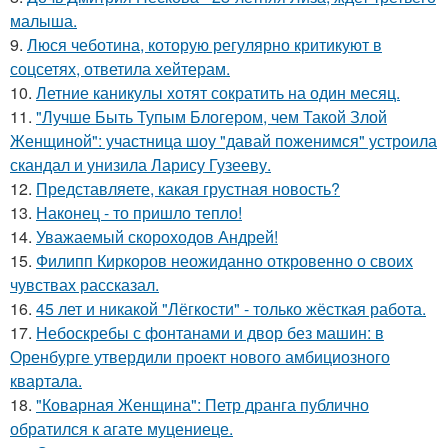
малыша.
9.
Люся чеботина, которую регулярно критикуют в
соцсетях, ответила хейтерам.
10.
Летние каникулы хотят сократить на один месяц.
11.
"Лучше Быть Тупым Блогером, чем Такой Злой
Женщиной": участница шоу "давай поженимся" устроила
скандал и унизила Ларису Гузееву.
12.
Представляете, какая грустная новость?
13.
Наконец - то пришло тепло!
14.
Уважаемый скороходов Андрей!
15.
Филипп Киркоров неожиданно откровенно о своих
чувствах рассказал.
16.
45 лет и никакой "Лёгкости" - только жёсткая работа.
17.
Небоскребы с фонтанами и двор без машин: в
Оренбурге утвердили проект нового амбициозного
квартала.
18.
"Коварная Женщина": Петр дранга публично
обратился к агате муцениеце.