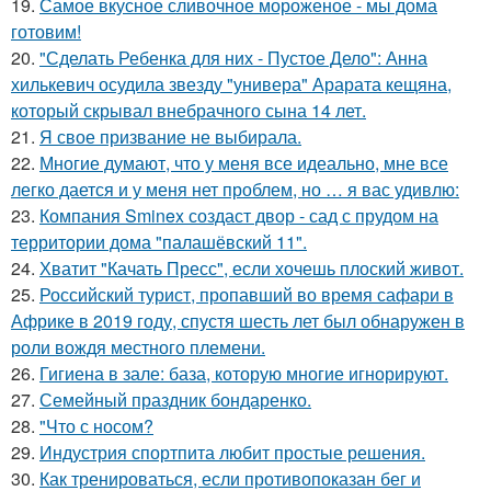
19.
Самое вкусное сливочное мороженое - мы дома
готовим!
20.
"Сделать Ребенка для них - Пустое Дело": Анна
хилькевич осудила звезду "универа" Арарата кещяна,
который скрывал внебрачного сына 14 лет.
21.
Я свое призвание не выбирала.
22.
Многие думают, что у меня все идеально, мне все
легко дается и у меня нет проблем, но … я вас удивлю:
23.
Компания Sminex создаст двор - сад с прудом на
территории дома "палашёвский 11".
24.
Хватит "Качать Пресс", если хочешь плоский живот.
25.
Российский турист, пропавший во время сафари в
Африке в 2019 году, спустя шесть лет был обнаружен в
роли вождя местного племени.
26.
Гигиена в зале: база, которую многие игнорируют.
27.
Семейный праздник бондаренко.
28.
"Что с носом?
29.
Индустрия спортпита любит простые решения.
30.
Как тренироваться, если противопоказан бег и