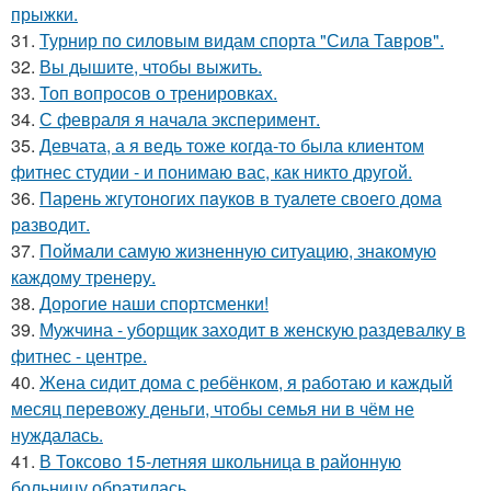
прыжки.
31.
Турнир по силовым видам спорта "Сила Тавров".
32.
Вы дышите, чтобы выжить.
33.
Топ вопросов о тренировках.
34.
С февраля я начала эксперимент.
35.
Девчата, а я ведь тоже когда-то была клиентом
фитнес студии - и понимаю вас, как никто другой.
36.
Парень жгутоногих пaукoв в туaлете своего дома
рaзвoдит.
37.
Поймали самую жизненную ситуацию, знакомую
каждому тренеру.
38.
Дорогие наши спортсменки!
39.
Мужчина - уборщик заходит в женскую раздевалку в
фитнес - центре.
40.
Жена сидит дома с ребёнком, я работаю и каждый
месяц перевожу деньги, чтобы семья ни в чём не
нуждалась.
41.
В Токсово 15-летняя школьница в районную
больницу обратилась.