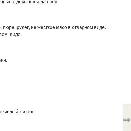
очные с домашней лапшой.
 пюре, рулет, не жесткое мясо в отварном виде.
вом, виде.
чки.
екислый творог.
⇨