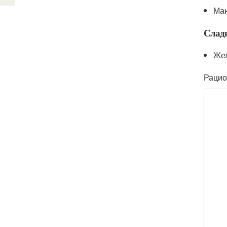
Ман
Слад
Жел
Рацио