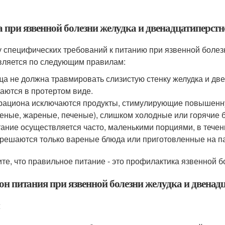
а при язвенной болезни желудка и двенадцатиперст
у специфических требований к питанию при язвенной болез
вляется по следующим правилам:
а не должна травмировать слизистую стенку желудка и дв
аются в протертом виде.
рациона исключаются продукты, стимулирующие повышенну
еные, жареные, печеные), слишком холодные или горячие 
ание осуществляется часто, маленькими порциями, в течен
решаются только вареные блюда или приготовленные на п
те, что правильное питание - это профилактика язвенной б
он питания при язвенной болезни желудка и двена
ы