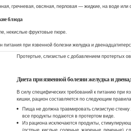
ная, гречневая, овсяная, перловая — жидкие, на воде или
кие блюда
е, некислые фруктовые пюре.
н питания при язвенной болезни желудка и двенадцатипер
Протертые, слизистые с добавлением протертых о
Диета при язвенной болезни желудка и двен
В силу специфических требований к питанию при я
кишки, рацион составляется по следующим правила
Пища не должна травмировать слизистую стенку 
все продукты подаются в протертом виде.
Из рациона исключаются продукты, стимулирую
(острые, кислые, соленые, жареные, печеные), 