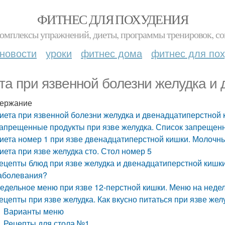
ФИТНЕС ДЛЯ ПОХУДЕНИЯ
комплексы упражнений, диеты, программы тренировок, со
новости
уроки
фитнес дома
фитнес для по
та при язвенной болезни желудка и
ержание
иета при язвенной болезни желудка и двенадцатиперстной
апрещенные продукты при язве желудка. Список запрещен
иета номер 1 при язве двенадцатиперстной кишки. Молочн
иета при язве желудка сто. Стол номер 5
ецепты блюд при язве желудка и двенадцатиперстной кишки
аболевания?
едельное меню при язве 12-перстной кишки. Меню на нед
ецепты при язве желудка. Как вкусно питаться при язве же
Варианты меню
Рецепты для стола №1