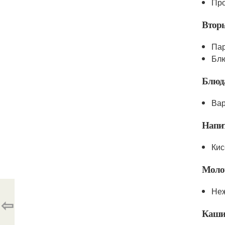
Про
Втор
Пар
Блю
Блюда
Вар
Напи
Кис
Моло
Неж
⇦
Каш