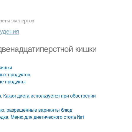
веты экспертов
худения
 двенадцатиперстной кишки
 кишки
ных продуктов
ые продукты
. Какая диета используется при обострении
елю, разрешенные варианты блюд
лудка. Меню для диетического стола №1