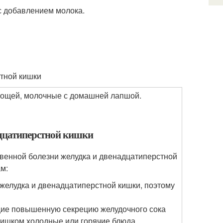
 с добавлением молока.
стной кишки
вощей, молочные с домашней лапшой.
адцатиперстной кишки
звенной болезни желудка и двенадцатиперстной
м:
желудка и двенадцатиперстной кишки, поэтому
щие повышенную секрецию желудочного сока
слишком холодные или горячие блюда.