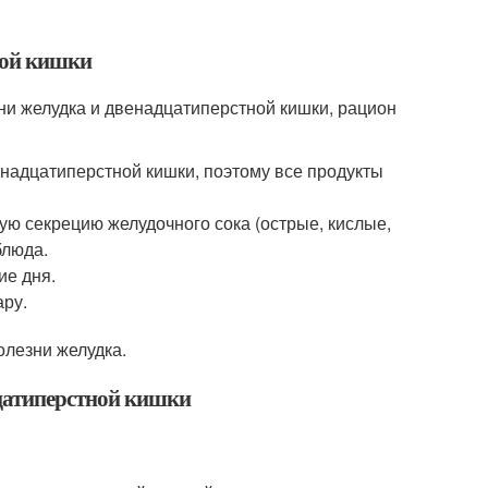
ной кишки
ни желудка и двенадцатиперстной кишки, рацион
енадцатиперстной кишки, поэтому все продукты
ю секрецию желудочного сока (острые, кислые,
блюда.
ие дня.
ару.
олезни желудка.
дцатиперстной кишки