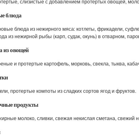
тертые, слизистые с добавлением протертых овощей, мол
ые блюда
овые блюда из нежирного мяса: котлеты, фрикадели, суфле,
да из нежирной рыбы (карп, судак, окунь) в отварном, паро
 из овощей
еные и протертые картофель, морковь, свекла, тыква, каба
тки
ели, протертые компоты из сладких сортов ягод и фруктов.
чные продукты
ирные молоко, сливки, свежая некислая сметана, свежий н
и