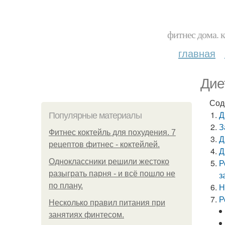
фитнес дома. 
главная
Дие
Сод
Д
Популярные материалы
З
Фитнес коктейль для похудения. 7
Д
рецептов фитнес - коктейлей.
Д
Одноклассники решили жестоко
Р
разыграть парня - и всё пошло не
з
по плану.
Н
Р
Несколько правил питания при
занятиях финтесом.