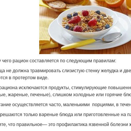
у чего рацион составляется по следующим правилам:
а не должна травмировать слизистую стенку желудка и две
тся в протертом виде.
рациона исключаются продукты, стимулирующие повышенную
ые, жареные, печеные), слишком холодные или горячие бл
ание осуществляется часто, маленькими порциями, в тече
решаются только вареные блюда или приготовленные на п
те, что правильное— это профилактика язвенной болезни ж