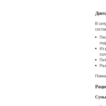
Диет
В сил
соста
Пищ
под
Из 
сол
Пит
Раз
Помни
Раци
Суп