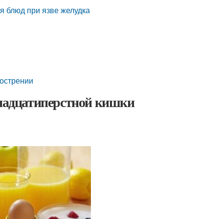
я блюд при язве желудка
бострении
енадцатиперстной кишки