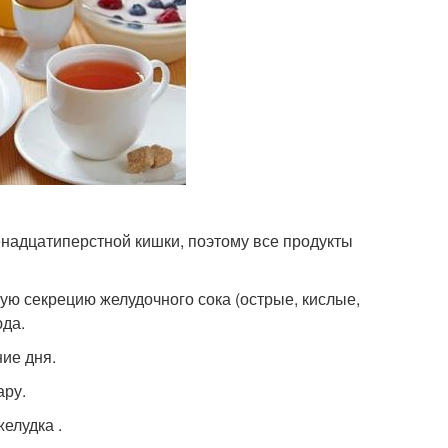
надцатиперстной кишки, поэтому все продукты
 секрецию желудочного сока (острые, кислые,
юда.
ние дня.
ару.
елудка .