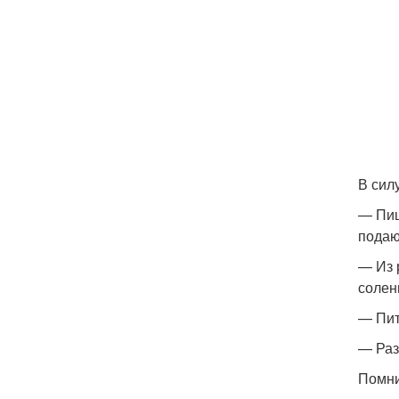
В сил
— Пищ
подаю
— Из 
солен
— Пит
— Раз
Помни