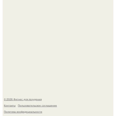
Сон, физическая активность, питание и эмоциональное
состояние!
Хочешь в ЗАЛ? Всем привет!
© 2026 Фитнес для похудения
Контакты
Пользовательское соглашение
Политика конфидециальности