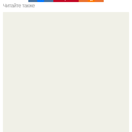
Читайте также
Куда сходить в Тюмени. 20 Лучших мест в Тюмени, куда
можно сходить с маленьким ребенком
Почему вес стоит, даже если ты всё делаешь
правильно?