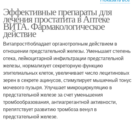
Эффективные препараты для
Препараты при
Препараты от приливов
лечения простатита в Аптеке
климаксе
ВИТА. Фармакологическое
действие
Витапрост®обладает органотропным действием в
Немецкий препарат
Препарат от климакса
отношении предстательной железы. Уменьшает степень
отека, лейкоцитарной инфильтрации предстательной
железы, нормализует секреторную функцию
эпителиальных клеток, увеличивает число лецитиновых
Эффективные
Эффективный рост
зерен в секрете ацинусов, стимулирует мышечный тонус
упражнения
мочевого пузыря. Улучшает микроциркуляцию в
предстательной железе за счет уменьшения
тромбообразования, антиагрегантной активности,
препятствует развитию тромбоза венул в
Препараты для роста
Аптечные препараты
предстательной железе.