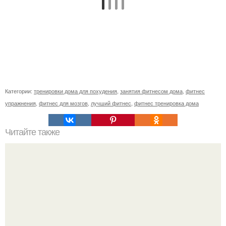
Категории:
тренировки дома для похудения
,
занятия фитнесом дома
,
фитнес
упражнения
,
фитнес для мозгов
,
лучший фитнес
,
фитнес тренировка дома
Читайте также
Тренировки при протрузии. Межпозвоночная грыжа,