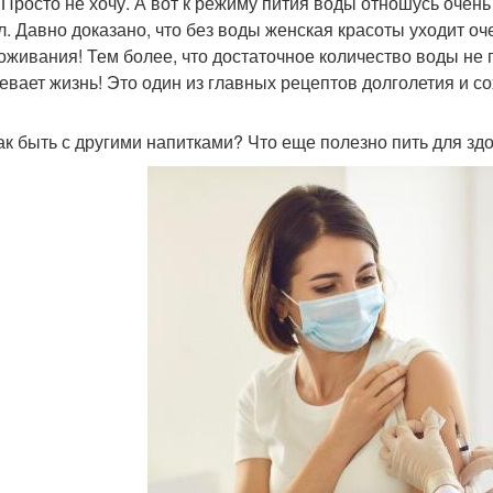
 Просто не хочу. А вот к режиму пития воды отношусь очень
л. Давно доказано, что без воды женская красоты уходит оч
оживания! Тем более, что достаточное количество воды не 
евает жизнь! Это один из главных рецептов долголетия и с
ак быть с другими напитками? Что еще полезно пить для зд