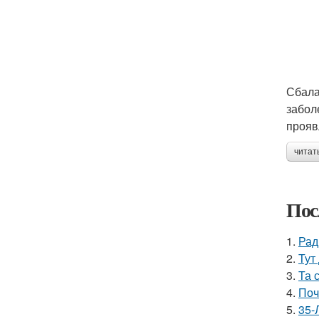
Сбала
забол
прояв
читат
Пос
1.
Рад
2.
Тут
3.
Та 
4.
Поч
5.
35-