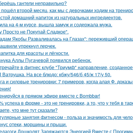
берёшь гантели неправильно?
 пошёл второй месяц, как мы с девочками ходим на трениро
стой домашний напиток из натуральных ингредиентов.
ила на 4-м курсе, вышла замуж и содержала мужа.
у Просто не Покупай Сладкое".
адам Якобы Разваливалась на Глазах": переживший операц
ашвили упрекнул лерчек.
напитка для красоты и лёгкости.
внука Аллы Пугачевой появился ребенок.
тречайте в фитнес клубе "Триумф" направление, созданное 
 Ватрушка. На все блюдо: кбжу/546/б 45/ж 17/у 50.
га и силовые тренировки: 7 примеров, когда алая Ф. доказы
ения!
енируйся в прямом эфире вместе с Bombbar!
% успеха в форме - это не тренировки, а то, что у тебя в тар
аете, что мне тут сказали?
гулярные занятия фитнесом - польза и значимость для чело
нус отеки, морщины и прыщи.
едагоги Дошколят Заряжаются Энергией Вместе с Прогимна