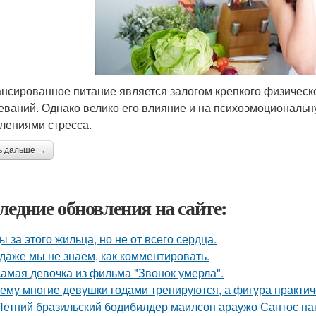
нсированное питание является залогом крепкого физическ
еваний. Однако велико его влияние и на психоэмоциональну
лениями стресса.
ь дальше →
ледние обновления на сайте:
ы за этого жильца, но не от всего сердца.
 даже мы не знаем, как комментировать.
самая девочка из фильма "Звонок умерла".
ему многие девушки годами тренируются, а фигура практич
Летний бразильский бодибилдер маилсон араужо Сантос на