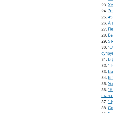
23.
Хе
24.
Эт
25.
45
26.
А 
27.
Пе
28.
Бы
29.
5 
30.
"О
супруг
31.
В 
32.
"П
33.
Во
34.
В 
35.
Ус
36.
"Я
стала
37.
"Ч
38.
Ск