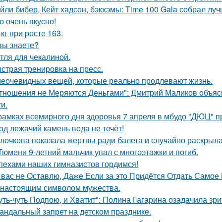
йли бибер, Кейт хадсон, бэкхэмы: Time 100 Gala собрал лу
о очень вкусно!
 кг при росте 163.
вы знаете?
тля для чекалиной.
страя тренировка на пресс.
неочевидных вещей, которые реально продлевают жизнь.
тношения не Меряются Деньгами": Дмитрий Маликов объясни
и.
рамках всемирного дня здоровья 7 апреля в мбудо "ДЮЦ" 
од лежачий камень вода не течёт!
лочкова показала жертвы ради балета и случайно раскрыл
Тюмени 9-летний мальчик упал с многоэтажки и погиб.
пехами наших гимназистов гордимся!
 вас не Оставлю, Даже Если за это Придётся Отдать Самое Ц
 настоящим символом мужества.
уть-чуть Подпою, и Хватит": Полина Гагарина озадачила зр
андальный запрет на детском празднике.