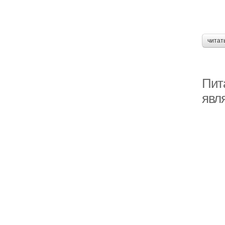
читат
Пит
явл