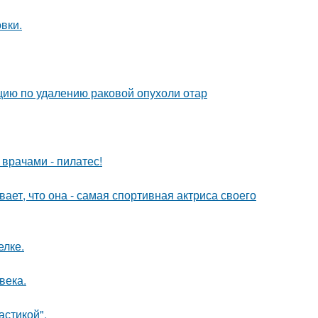
вки.
ию по удалению раковой опухоли отар
врачами - пилатес!
вает, что она - самая спортивная актриса своего
елке.
века.
стикой".