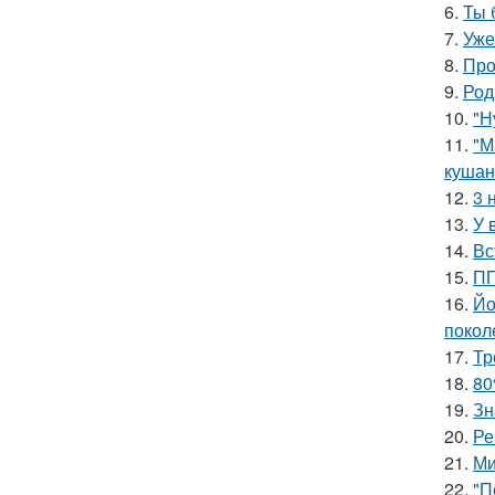
6.
Ты 
7.
Уже
8.
Про
9.
Род
10.
"Н
11.
"М
кушан
12.
3 
13.
У 
14.
Вс
15.
ПП
16.
Йо
покол
17.
Тр
18.
80
19.
Зн
20.
Ре
21.
Ми
22.
"П