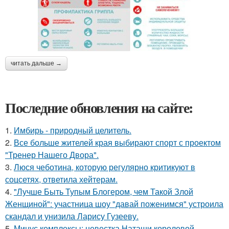
читать дальше →
Последние обновления на сайте:
1.
Имбирь - природный целитель.
2.
Все больше жителей края выбирают спорт с проектом
"Тренер Нашего Двора".
3.
Люся чеботина, которую регулярно критикуют в
соцсетях, ответила хейтерам.
4.
"Лучше Быть Тупым Блогером, чем Такой Злой
Женщиной": участница шоу "давай поженимся" устроила
скандал и унизила Ларису Гузееву.
5.
Минус комплексы: невестка Наташи королевой