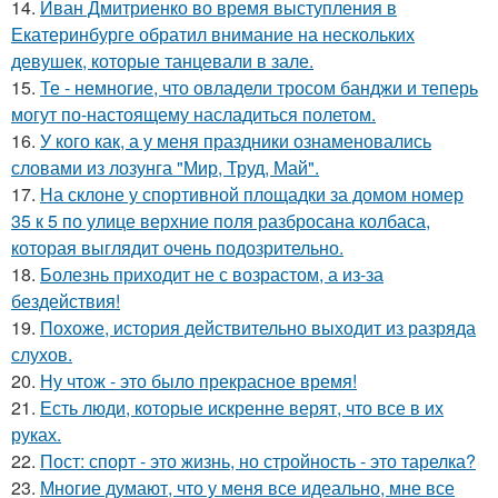
14.
Иван Дмитриенко во время выступления в
Екатеринбурге обратил внимание на нескольких
девушек, которые танцевали в зале.
15.
Те - немногие, что овладели тросом банджи и теперь
могут по-настоящему насладиться полетом.
16.
У кого как, а у меня праздники ознаменовались
словами из лозунга "Мир, Труд, Май".
17.
На склоне у спортивной площадки за домом номер
35 к 5 по улице верхние поля разбросана колбаса,
которая выглядит очень подозрительно.
18.
Болезнь приходит не с возрастом, а из-за
бездействия!
19.
Похоже, история действительно выходит из разряда
слухов.
20.
Ну чтож - это было прекрасное время!
21.
Есть люди, которые искренне верят, что все в их
руках.
22.
Пост: спорт - это жизнь, но стройность - это тарелка?
23.
Многие думают, что у меня все идеально, мне все