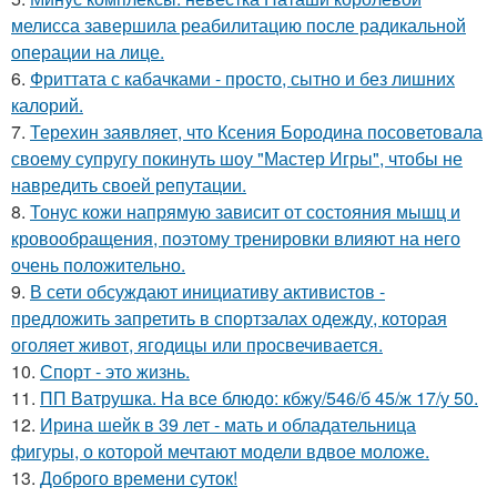
мелисса завершила реабилитацию после радикальной
операции на лице.
6.
Фриттата с кабачками - просто, сытно и без лишних
калорий.
7.
Терехин заявляет, что Ксения Бородина посоветовала
своему супругу покинуть шоу "Мастер Игры", чтобы не
навредить своей репутации.
8.
Тонус кожи напрямую зависит от состояния мышц и
кровообращения, поэтому тренировки влияют на него
очень положительно.
9.
В сети обсуждают инициативу активистов -
предложить запретить в спортзалах одежду, которая
оголяет живот, ягодицы или просвечивается.
10.
Спорт - это жизнь.
11.
ПП Ватрушка. На все блюдо: кбжу/546/б 45/ж 17/у 50.
12.
Ирина шейк в 39 лет - мать и обладательница
фигуры, о которой мечтают модели вдвое моложе.
13.
Доброго времени суток!