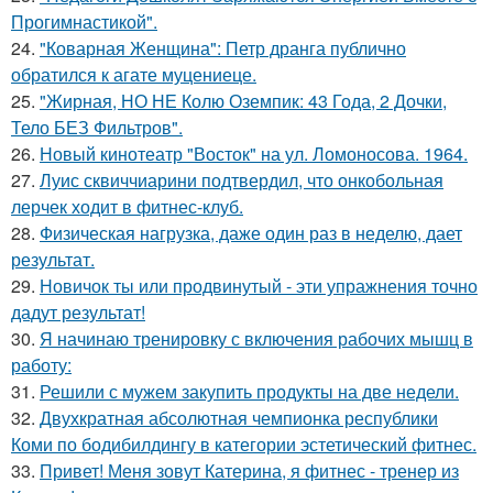
Прогимнастикой".
24.
"Коварная Женщина": Петр дранга публично
обратился к агате муцениеце.
25.
"Жирная, НО НЕ Колю Оземпик: 43 Года, 2 Дочки,
Тело БЕЗ Фильтров".
26.
Новый кинотеатр "Восток" на ул. Ломоносова. 1964.
27.
Луис сквиччиарини подтвердил, что онкобольная
лерчек ходит в фитнес-клуб.
28.
Физическая нагрузка, даже один раз в неделю, дает
результат.
29.
Новичок ты или продвинутый - эти упражнения точно
дадут результат!
30.
Я начинаю тренировку с включения рабочих мышц в
работу:
31.
Решили с мужем закупить продукты на две недели.
32.
Двухкратная абсолютная чемпионка республики
Коми по бодибилдингу в категории эстетический фитнес.
33.
Привет! Меня зовут Катерина, я фитнес - тренер из