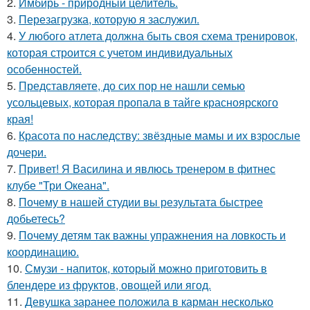
2.
Имбирь - природный целитель.
3.
Перезагрузка, которую я заслужил.
4.
У любого атлета должна быть своя схема тренировок,
которая строится с учетом индивидуальных
особенностей.
5.
Представляете, до сих пор не нашли семью
усольцевых, которая пропала в тайге красноярского
края!
6.
Красота по наследству: звёздные мамы и их взрослые
дочери.
7.
Привет! Я Василина и явлюсь тренером в фитнес
клубе "Три Океана".
8.
Почему в нашей студии вы результата быстрее
добьетесь?
9.
Почему детям так важны упражнения на ловкость и
координацию.
10.
Смузи - напиток, который можно приготовить в
блендере из фруктов, овощей или ягод.
11.
Девушка заранее положила в карман несколько