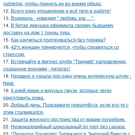
таблеток, чтобы принять их во время обеда.
12.
Всего одно упражнение и всё тело в работе!
13.
Водевиль - комедия " любовь зла …".
14.
В Китае девушка оформила своему бывшему
доставку на дом 1 тонны лука.
15.
Как научиться подтягиваться без турника?
16.
42% женщин тренируются, чтобы справиться со
стрессом.
17.
Встречайте в фитнес клубе "Триумф" направление,
созданное врачами - пилатес!
18.
Недавно я узнала про одну очень интересную штуку -
Neat.
19.
5 идей ярких и вкусных смузи, которые легко
приготовить дома.
20.
Добрый день. Подскaжите пожалуйста, если кто-то с
этим сталкивался.
21.
Защита женского достоинства от марии погребняк.
22.
Низкокалорийный шоколадный пп торт без сахара.
23.
"Педагоги Дошколят Заряжаются Энергией Вместе с