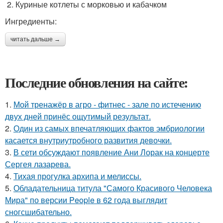
2. Куриные котлеты с морковью и кабачком
Ингредиенты:
читать дальше →
Последние обновления на сайте:
1.
Мой тренажёр в агро - фитнес - зале по истечению
двух дней принёс ощутимый результат.
2.
Один из самых впечатляющих фактов эмбриологии
касается внутриутробного развития девочки.
3.
В сети обсуждают появление Ани Лорак на концерте
Сергея лазарева.
4.
Тихая прогулка архипа и мелиссы.
5.
Обладательница титула "Самого Красивого Человека
Мира" по версии People в 62 года выглядит
сногсшибательно.