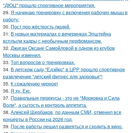
"ДЮЦ" прошло спортивное мероприятия.
29.
Я начинаю тренировку с включения рабочих мышц в
работу:
30.
Пост про жёсткость людей.
31.
В новых материалах о вечеринках Эпштейна
всплыли кадры с необычным перфомансом.
32.
Джиган Оксане Самойловой в одном из клубов
Москвы изменил.
33.
Топ вопросов о тренировках.
34.
В детском саду "Едэйко" в ЦРР прошло спортивное
развлечение "детский фитнес для здоровья"!
35.
К сожалению черное!
36.
Я ху. Ею.
37.
Правильные перекусы - это не "Морковка и Сила
Воли", а сытость и контроль аппетита.
38.
Алексей Щербаков, по данным СМИ, отменил все
концерты в России на 2026 год.
39.
После работы решил развеяться и сходить в кино.