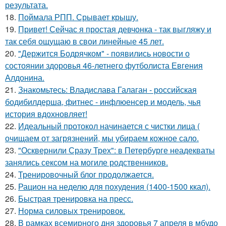
результата.
18.
Поймала РПП. Срывает крышу.
19.
Привет! Сейчас я простая девчонка - так выгляжу и
так себя ощущаю в свои линейные 45 лет.
20.
"Держится Бодрячком" - появились новости о
состоянии здоровья 46-летнего футболиста Евгения
Алдонина.
21.
Знакомьтесь: Владислава Галаган - российская
бодибилдерша, фитнес - инфлюенсер и модель, чья
история вдохновляет!
22.
Идеальный протокол начинается с чистки лица (
очищаем от загрязнений, мы убираем кожное сало.
23.
"Осквернили Сразу Трех": в Петербурге неадекваты
занялись сексом на могиле родственников.
24.
Тренировочный блог продолжается.
25.
Рацион на неделю для похудения (1400-1500 ккал).
26.
Быстрая тренировка на пресс.
27.
Норма силовых тренировок.
28.
В рамках всемирного дня здоровья 7 апреля в мбудо