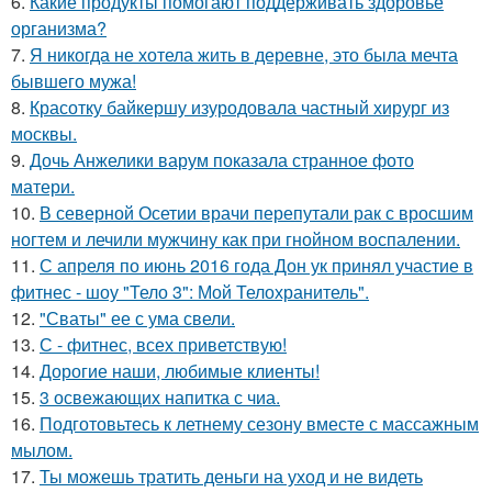
6.
Какие продукты помогают поддерживать здоровье
организма?
7.
Я никогда не хотела жить в деревне, это была мечта
бывшего мужа!
8.
Красотку байкершу изуродовала частный хирург из
москвы.
9.
Дочь Анжелики варум показала странное фото
матери.
10.
В северной Осетии врачи перепутали рак с вросшим
ногтем и лечили мужчину как при гнойном воспалении.
11.
С апреля по июнь 2016 года Дон ук принял участие в
фитнес - шоу "Тело 3": Мой Телохранитель".
12.
"Сваты" ее с ума свели.
13.
С - фитнес, всех приветствую!
14.
Дорогие наши, любимые клиенты!
15.
3 освежающих напитка с чиа.
16.
Подготовьтесь к летнему сезону вместе с массажным
мылом.
17.
Ты можешь тратить деньги на уход и не видеть