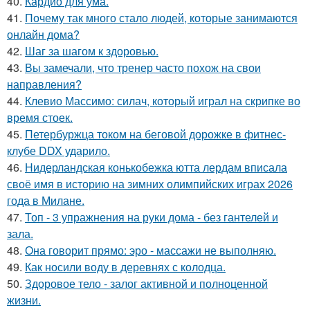
40.
Кардио для ума.
41.
Почему так много стало людей, которые занимаются
онлайн дома?
42.
Шаг за шагом к здоровью.
43.
Вы замечали, что тренер часто похож на свои
направления?
44.
Клевио Массимо: силач, который играл на скрипке во
время стоек.
45.
Петербуржца током на беговой дорожке в фитнес-
клубе DDX ударило.
46.
Нидерландская конькобежка ютта лердам вписала
своё имя в историю на зимних олимпийских играх 2026
года в Милане.
47.
Топ - 3 упражнения на руки дома - без гантелей и
зала.
48.
Она говорит прямо: эро - массажи не выполняю.
49.
Как носили воду в деревнях с колодца.
50.
Здоровое тело - залог активной и полноценной
жизни.