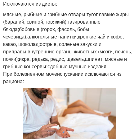
Исключаются из диеты:
мясные, рыбные и грибные отвары;тугоплавкие жиры
(бараний, свиной, говяжий);газированные
блюда;бобовые (горох, фасоль, бобы,
чечевица);алкогольные напитки;крепкие чай и кофе,
какао, шоколад;острые, соленые закуски и
приправы;внутренние органы животных (мозги, печень,
почки);икра, редька, редис, щавель,шпинат; мясные и
грибные консервы;сдобные мучные изделия.
При болезненном мочеиспускании исключаются из
рациона: