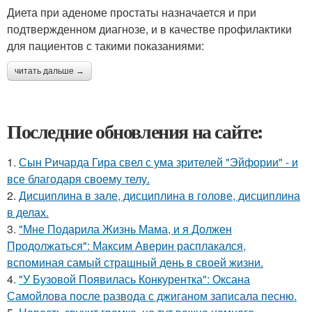
Диета при аденоме простаты назначается и при
подтвержденном диагнозе, и в качестве профилактики
для пациентов с такими показаниями:
читать дальше →
Последние обновления на сайте:
1.
Сын Ричарда Гира свел с ума зрителей "Эйфории" - и
все благодаря своему телу.
2.
Дисциплина в зале, дисциплина в голове, дисциплина
в делах.
3.
"Мне Подарила Жизнь Мама, и я Должен
Продолжаться": Максим Аверин расплакался,
вспоминая самый страшный день в своей жизни.
4.
"У Бузовой Появилась Конкурентка": Оксана
Самойлова после развода с джиганом записала песню.