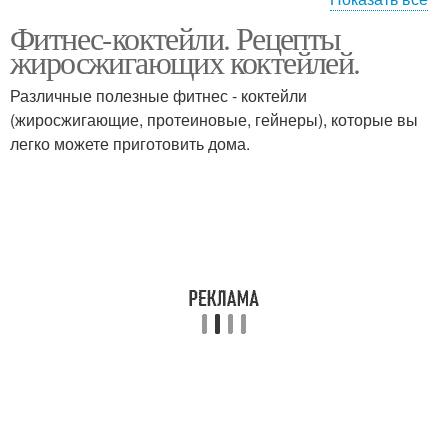
Фитнес-коктейли. Рецепты
Коктейли для блендера
Коктейли перед диетой
жиросжигающих коктейлей.
Различные полезные фитнес - коктейли
(жиросжигающие, протеиновые, гейнеры), которые вы
Белково-углеводный
легко можете приготовить дома.
Коктейли в фитнес
коктейль
Коктейль перед
Белковый коктейль
тренировкой
Клубнично-банановый
Углеводный коктейль
коктейль