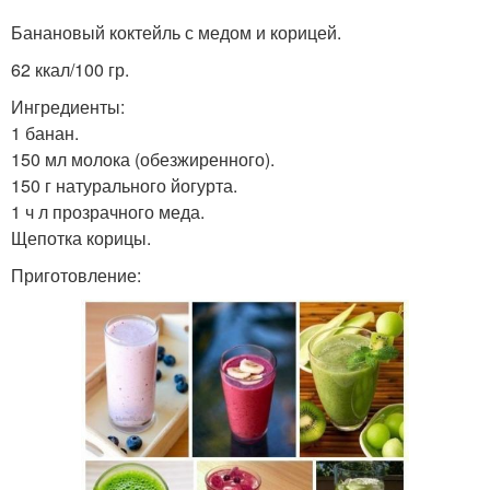
Протеиновый коктейль
Коктейль с творогом
Банановый коктейль с медом и корицей.
62 ккал/100 гр.
Ингредиенты:
1 банан.
Коктейли для
Коктейль для костей
150 мл молока (обезжиренного).
похудения
150 г натурального йогурта.
1 ч л прозрачного меда.
Щепотка корицы.
Приготовление: