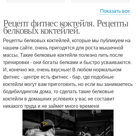
Показать все
Рецепт фитнес коктейля. Рецепты
Белково-углеводный
Коктейль перед
белковых коктейлей.
коктейль
тренировкой
Рецепты белковых коктейлей, которые мы публикуем на
нашем сайте, очень пригодятся для роста мышечной
массы. Такие белковые коктейли полезно пить после
Белковый коктейль
Углеводный коктейль
тренировки - они богаты белками и быстро усваиваются.
И, конечно же, очень вкусные! В любом нормальном
фитнес - центре есть фитнес - бар, где подобные
коктейли могут вам приготовить, но если вы занимаетесь
Протеиновый коктейль
Коктейль с творогом
бодибилдингом дома, то сделать такие белковые
коктейли в домашних условиях у вас не составит
никакого труда и не займет много времени
Безалкогольные
Коктейль для костей
коктейли