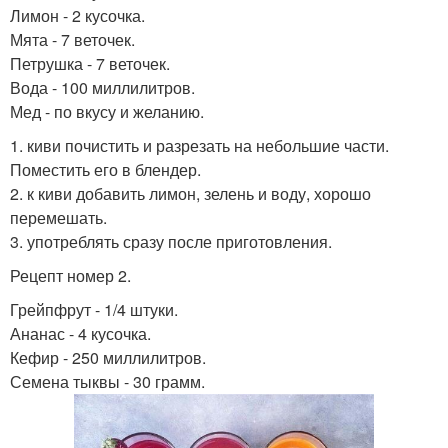
Лимон - 2 кусочка.
Коктейль для
Фруктово-злаковый
Мята - 7 веточек.
похудения
коктейль
Петрушка - 7 веточек.
Вода - 100 миллилитров.
Мед - по вкусу и желанию.
1. киви почистить и разрезать на небольшие части.
Молочный коктейль
Коктейль в блендере
Поместить его в блендер.
2. к киви добавить лимон, зелень и воду, хорошо
перемешать.
3. употреблять сразу после приготовления.
Вкусные коктейли
Витаминные коктейли
Рецепт номер 2.
Грейпфрут - 1/4 штуки.
Ананас - 4 кусочка.
Кефир - 250 миллилитров.
Зеленые коктейли
Полезные коктейли
Семена тыквы - 30 грамм.