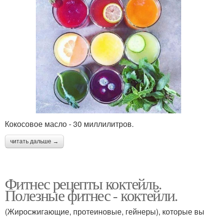
Коктейли для блендера
Коктейли для роста
Протеиновые коктейли
Творожный коктейль
Коктейли для фитнеса
Коктейли перед диетой
Кокосовое масло - 30 миллилитров.
читать дальше →
Сытные коктейли
Молочные коктейли
Фитнес рецепты коктейль.
Полезные фитнес - коктейли.
(Жиросжигающие, протеиновые, гейнеры), которые вы