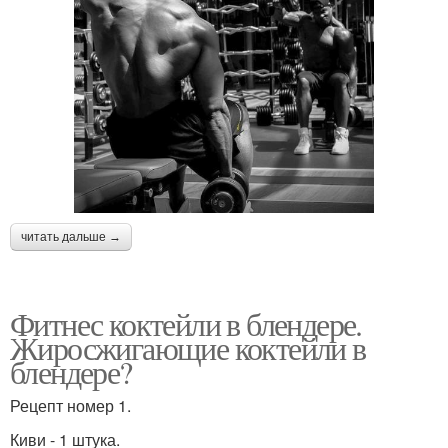
Коктейли на завтрак
Клубничный коктейль
Коктейль с бананом
Утренний коктейль
читать дальше →
Коктейль с базиликом
Полезный коктейль
Фитнес коктейли в блендере.
Жиросжигающие коктейли в
блендере?
Коктейль на завтрак
Соевый коктейль
Рецепт номер 1.
Киви - 1 штука.