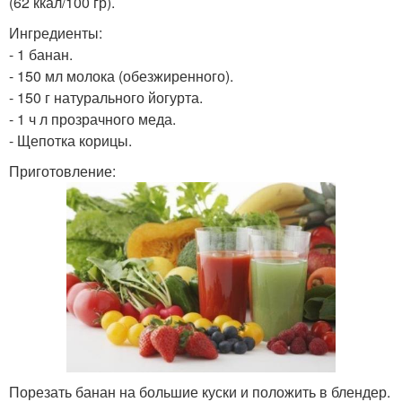
(62 ккал/100 гр).
Соевый коктейль
похудения
Ингредиенты:
- 1 банан.
- 150 мл молока (обезжиренного).
Фруктово-злаковый
- 150 г натурального йогурта.
Молочный коктейль
коктейль
- 1 ч л прозрачного меда.
- Щепотка корицы.
Приготовление:
Полезные коктейли
Готовые коктейли
Домашние коктейли
Зеленый коктейль
Порезать банан на большие куски и положить в блендер.
Кефирный коктейль
Овощной коктейль