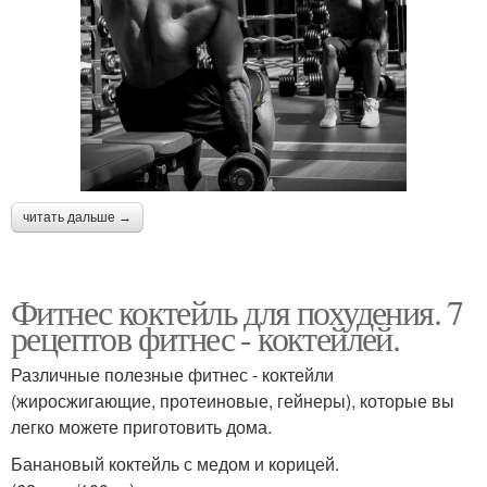
Безалкогольные
Коктейли на завтрак
коктейли
Клубничный коктейль
Коктейль с бананом
читать дальше →
Утренний коктейль
Коктейль с базиликом
Фитнес коктейль для похудения. 7
рецептов фитнес - коктейлей.
Различные полезные фитнес - коктейли
Полезный коктейль
Коктейль на завтрак
(жиросжигающие, протеиновые, гейнеры), которые вы
легко можете приготовить дома.
Банановый коктейль с медом и корицей.
Коктейль для