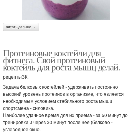
Капустно-черничный
Диетический коктейль
коктейль
читать дальше →
Протеиновые коктейли для
Коктейль для набора
Коктейли для набора
фитнеса. Свой протеиновый
коктейль для роста мышц делай.
рецептыЗК.
Коктейли для
Коктейль с фруктами
Задача белковых коктейлей - удерживать постоянно
массонабора
высокий уровень протеинов в организме, что является
необходимым условием стабильного роста мышц
спортсмена - силовика.
Калории в белковом
Наиболее удачное время для их приема - за 50 минут до
Шоколадный коктейль
коктейле
тренировки и через 30 минут после нее (белково -
углеводное окно.