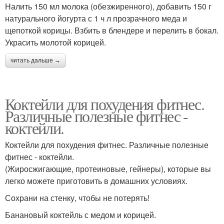
Налить 150 мл молока (обезжиренного), добавить 150 г
натурального йогурта с 1 ч л прозрачного меда и
щепоткой корицы. Взбить в блендере и перелить в бокал.
Украсить молотой корицей.
Напитки для похудения
Чаи для похудения
читать дальше →
Коктейль на овсяных
Коктейли для похудения фитнес.
Спортивные коктейли
хлопьях
Различные полезные фитнес -
коктейли.
Коктейли для похудения фитнес. Различные полезные
фитнес - коктейли.
Протеиновые коктейли
Коктейли для фитнеса
(Жиросжигающие, протеиновые, гейнеры), которые вы
легко можете приготовить в домашних условиях.
Сохрани на стенку, чтобы не потерять!
Тренировки для
Коктейль для роста
Банановый коктейль с медом и корицей.
похудения