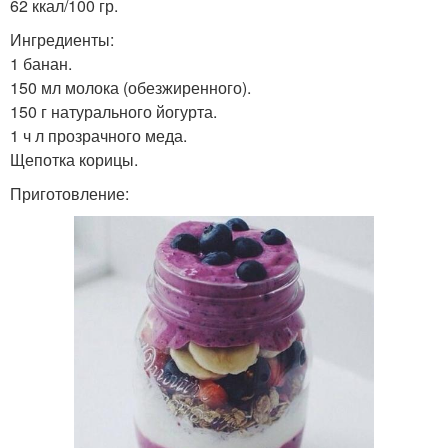
62 ккал/100 гр.
Ингредиенты:
1 банан.
Коктейли для
Банановый коктейль
150 мл молока (обезжиренного).
организма
150 г натурального йогурта.
1 ч л прозрачного меда.
Щепотка корицы.
Коктейль для
Коктейли для разгона
Приготовление:
ускорения
Коктейли для
Рецепты для похудения
ускорения
Питательный коктейль
Диетические коктейли