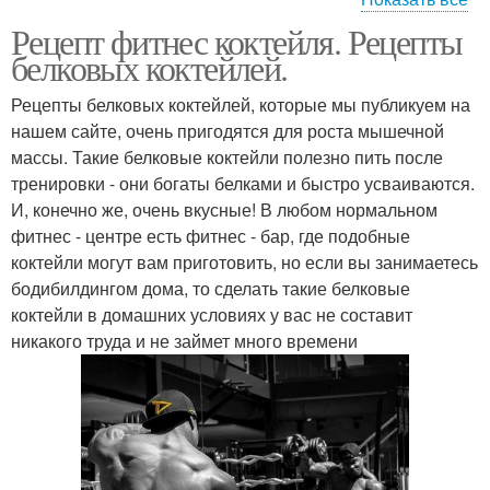
Рецепт фитнес коктейля. Рецепты
Белково-углеводный
Коктейль перед
белковых коктейлей.
коктейль
тренировкой
Рецепты белковых коктейлей, которые мы публикуем на
нашем сайте, очень пригодятся для роста мышечной
Клубнично-банановый
массы. Такие белковые коктейли полезно пить после
Белковый коктейль
коктейль
тренировки - они богаты белками и быстро усваиваются.
И, конечно же, очень вкусные! В любом нормальном
фитнес - центре есть фитнес - бар, где подобные
коктейли могут вам приготовить, но если вы занимаетесь
Углеводный коктейль
Протеиновый коктейль
бодибилдингом дома, то сделать такие белковые
коктейли в домашних условиях у вас не составит
никакого труда и не займет много времени
Коктейль с творогом
Коктейль для костей