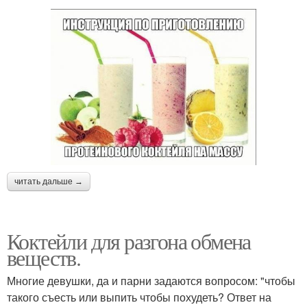
Фитнес-коктейли для
Коктейли перед диетой
похудения
Сытные коктейли
Творожный коктейль
читать дальше →
Молочные коктейли
Ночной коктейль
Коктейли для разгона обмена
веществ.
Коктейли для блендера
Многие девушки, да и парни задаются вопросом: "чтобы
такого съесть или выпить чтобы похудеть? Ответ на