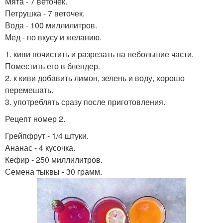
Мята - 7 веточек.
похудения
коктейль
Петрушка - 7 веточек.
Вода - 100 миллилитров.
Мед - по вкусу и желанию.
1. киви почистить и разрезать на небольшие части.
Молочный коктейль
Коктейль в блендере
Поместить его в блендер.
2. к киви добавить лимон, зелень и воду, хорошо
перемешать.
3. употреблять сразу после приготовления.
Вкусные коктейли
Витаминные коктейли
Рецепт номер 2.
Грейпфрут - 1/4 штуки.
Ананас - 4 кусочка.
Кефир - 250 миллилитров.
Зеленые коктейли
Полезные коктейли
Семена тыквы - 30 грамм.
Коктейли для блендера
Коктейли для роста