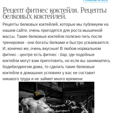
Рецепт фитнес коктейля. Рецепты
Белково-углеводный
Коктейль перед
белковых коктейлей.
коктейль
тренировкой
Рецепты белковых коктейлей, которые мы публикуем на
нашем сайте, очень пригодятся для роста мышечной
Клубнично-банановый
массы. Такие белковые коктейли полезно пить после
Белковый коктейль
коктейль
тренировки - они богаты белками и быстро усваиваются.
И, конечно же, очень вкусные! В любом нормальном
фитнес - центре есть фитнес - бар, где подобные
коктейли могут вам приготовить, но если вы занимаетесь
Углеводный коктейль
Протеиновый коктейль
бодибилдингом дома, то сделать такие белковые
коктейли в домашних условиях у вас не составит
никакого труда и не займет много времени
Безалкогольные
Коктейль для костей
коктейли