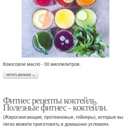
Протеиновые коктейли
Творожный коктейль
Коктейли для фитнеса
Коктейли перед диетой
Кокосовое масло - 30 миллилитров.
читать дальше →
Сытные коктейли
Молочные коктейли
Фитнес рецепты коктейль.
Полезные фитнес - коктейли.
(Жиросжигающие, протеиновые, гейнеры), которые вы
легко можете приготовить в домашних условиях.
Спортивные коктейли
Ночной коктейль