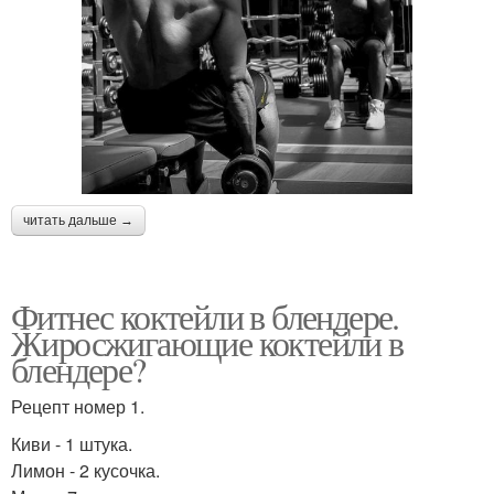
Коктейли на завтрак
Клубничный коктейль
Коктейль с бананом
Утренний коктейль
читать дальше →
Коктейль с базиликом
Полезный коктейль
Фитнес коктейли в блендере.
Жиросжигающие коктейли в
блендере?
Коктейль на завтрак
Соевый коктейль
Рецепт номер 1.
Киви - 1 штука.
Лимон - 2 кусочка.
Коктейль для
Фруктово-злаковый