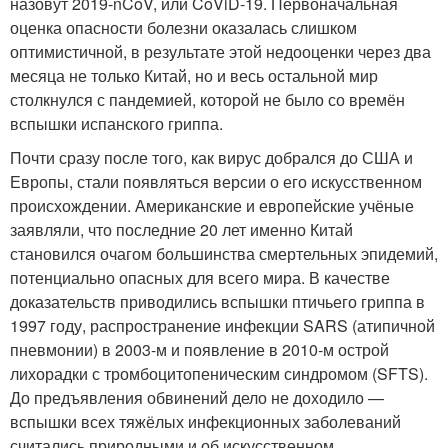
назовут 2019-nCoV, или CoViD-19. Первоначальная
оценка опасности болезни оказалась слишком
оптимистичной, в результате этой недооценки через два
месяца не только Китай, но и весь остальной мир
столкнулся с пандемией, которой не было со времён
вспышки испанского гриппа.
Почти сразу после того, как вирус добрался до США и
Европы, стали появляться версии о его искусственном
происхождении. Американские и европейские учёные
заявляли, что последние 20 лет именно Китай
становился очагом большинства смертельных эпидемий,
потенциально опасных для всего мира. В качестве
доказательств приводились вспышки птичьего гриппа в
1997 году, распространение инфекции SARS (атипичной
пневмонии) в 2003-м и появление в 2010-м острой
лихорадки с тромбоцитопеническим синдромом (SFTS).
До предъявления обвинений дело не доходило —
вспышки всех тяжёлых инфекционных заболеваний
считались природными и об искусственном