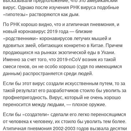
высказывали предположение, что это американский
вирус. Однако после изучения РНК вируса подобные
«гипотезы» растворяются как дым.
По РНК хорошо видно, что и атипичная пневмония, и
новый коронавирус 2019 года — близкие
«родственники» коронавирусов летучих мышей и
ядовитых змей, обитающих конкретно в Китае. Причем
продающихся на рынках экзотической еды в Ухани.
Именно за счет того, что 2019-nCoV возник из такой
смеси генов, он не особо хорошо (судя по имеющимся
данным) распространяется среди людей.
Если бы этот вирус создали искусственным путем, то за
такой результат его разработчиков стоило бы уволить за
профнепригодность. Вирус, который не очень хорошо
переносится между людьми, — плохое оружие.
Если бы «создатели» сделали его легко переносящимся
от человека к человеку, их стоило бы уволить тем более.
Атипичная пневмония 2002-2003 годов вызвала десятки