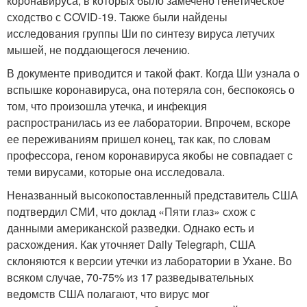
коронавируса, в которых было замечено генетическое
сходство с COVID-19. Также были найдены
исследования группы Ши по синтезу вируса летучих
мышей, не поддающегося лечению.
В документе приводится и такой факт. Когда Ши узнала о
вспышке коронавируса, она потеряла сон, беспокоясь о
том, что произошла утечка, и инфекция
распространилась из ее лаборатории. Впрочем, вскоре
ее переживаниям пришел конец, так как, по словам
профессора, геном коронавируса якобы не совпадает с
теми вирусами, которые она исследовала.
Неназванный высокопоставленный представитель США
подтвердил СМИ, что доклад «Пяти глаз» схож с
данными американской разведки. Однако есть и
расхождения. Как уточняет Daily Telegraph, США
склоняются к версии утечки из лаборатории в Ухане. Во
всяком случае, 70-75% из 17 разведывательных
ведомств США полагают, что вирус мог