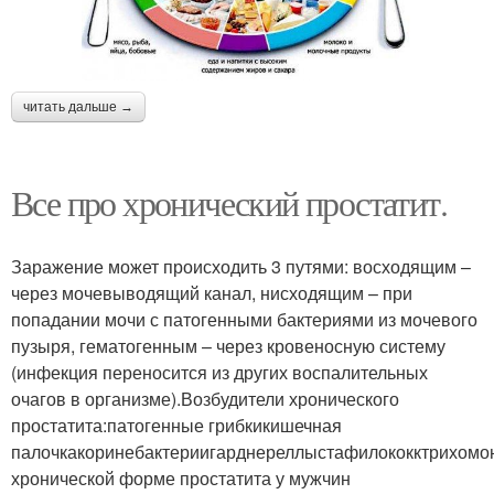
читать дальше →
Все про хронический простатит.
Заражение может происходить 3 путями: восходящим –
через мочевыводящий канал, нисходящим – при
попадании мочи с патогенными бактериями из мочевого
пузыря, гематогенным – через кровеносную систему
(инфекция переносится из других воспалительных
очагов в организме).Возбудители хронического
простатита:патогенные грибкикишечная
палочкакоринебактериигарднереллыстафилококктрихомо
хронической форме простатита у мужчин