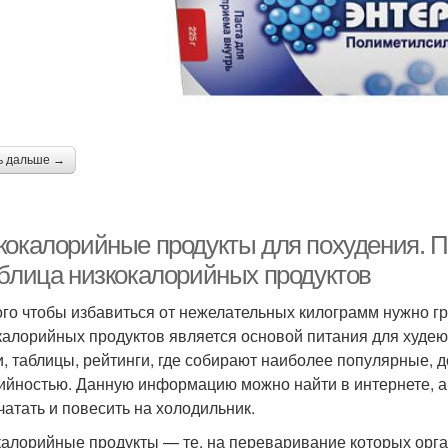
ь дальше →
кокалорийные продукты для похудения. П
аблица низкокалорийных продуктов
ого чтобы избавиться от нежелательных килограмм нужно г
калорийных продуктов является основой питания для худе
и, таблицы, рейтинги, где собирают наиболее популярные,
ийностью. Данную информацию можно найти в интернете, а
чатать и повесить на холодильник.
алорийные продукты — те, на переваривание которых орга