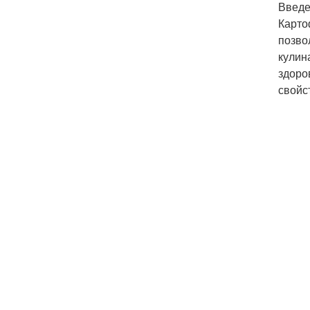
Введ
Карто
позво
кулин
здоро
свойс