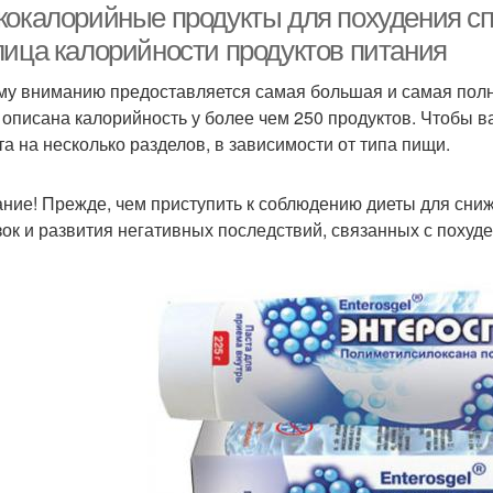
кокалорийные продукты для похудения сп
лица калорийности продуктов питания
у вниманию предоставляется самая большая и самая полна
 описана калорийность у более чем 250 продуктов. Чтобы в
та на несколько разделов, в зависимости от типа пищи.
ние! Прежде, чем приступить к соблюдению диеты для сниж
зок и развития негативных последствий, связанных с похуд