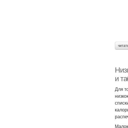
читат
Низ
и т
Для т
низко
списк
калор
распе
Малок