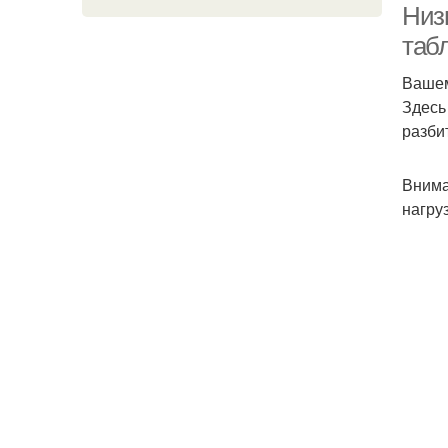
Низ
таб
Вашем
Здесь
разби
Внима
нагру