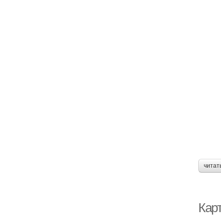
читат
Кар