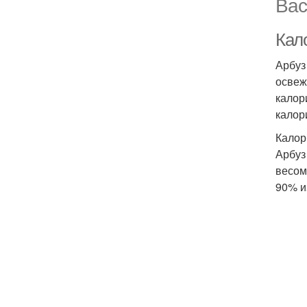
Вас
Кал
Арбуз
освеж
калор
калор
Калор
Арбуз
весом
90% и