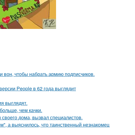
и вон, чтобы набрать армию подписчиков.
версии People в 62 года выглядит
ия выглядят.
больше, чем качки.
своего дома, вызвал специалистов.
", а выяснилось, что таинственный незнакомец