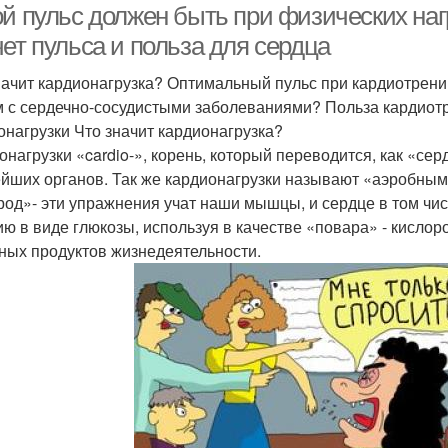
й пульс должен быть при физических нагр
ет пульса и польза для сердца
начит кардионагрузка? Оптимальный пульс при кардиотрен
 с сердечно-сосудистыми заболеваниями? Польза кардиот
онагрузки Что значит кардионагрузка?
онагрузки «cardio-», корень, который переводится, как «сер
йших органов. Так же кардионагрузки называют «аэробными
род»- эти упражнения учат наши мышцы, и сердце в том чи
ию в виде глюкозы, используя в качестве «повара» - кислор
ных продуктов жизнедеятельности.