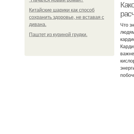
Како
Китайские шарики как способ
расч
сохранить здоровье, не вставая с
Что з
дивана.
людям
Паштет из куриной грудки.
карди
Карди
важне
кисло
энерг
побоч