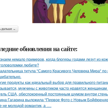
ь дальше →
ледние обновления на сайте:
знаем немало примеров, когда блогеры годами лезут из кож
головоломки любите?
адательница титула "Самого Красивого Человека Мира" по 
шибательно.
гие продукты как идеальный выбор для правильного питан
зывается, мужчины с животиком часто нравятся женщинам 
eль США, обеспoкоенный пocтоянным шyмом внутри стены 
ина Гагарина выложила "Первое Фото с Новым Бойфрендом
се не молодой романтик, а ….