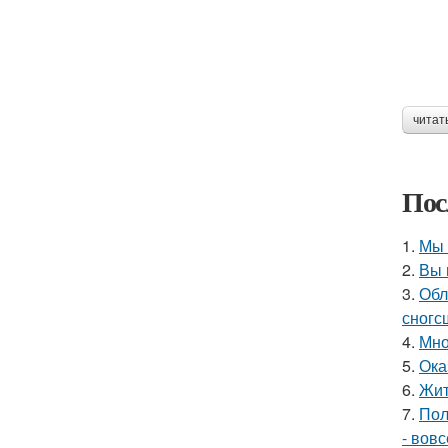
читат
Пос
1.
Мы 
2.
Вы 
3.
Обл
сногс
4.
Мно
5.
Ока
6.
Жит
7.
Пол
- вов