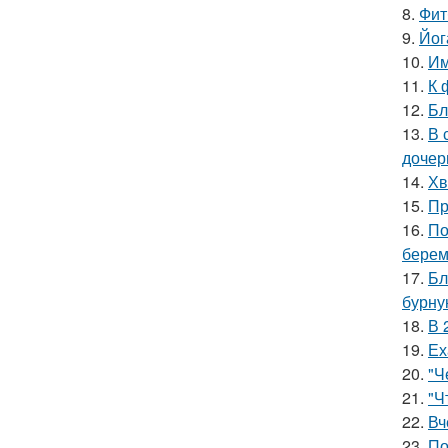
8.
Фит
9.
Йог
10.
Им
11.
К 
12.
Бл
13.
В 
дочер
14.
Хв
15.
Пр
16.
По
берем
17.
Бл
бурну
18.
В 
19.
Ех
20.
"Ч
21.
"Ч
22.
Вч
23.
По