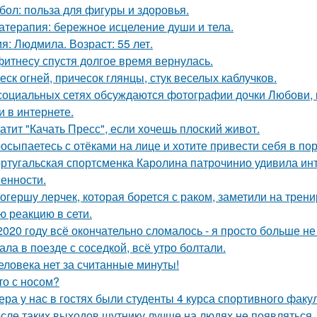
бол: польза для фигуры и здоровья.
атерапия: бережное исцеление души и тела.
я: Людмила. Возраст: 55 лет.
фитнесу спустя долгое время вернулась.
еск огней, причесок глянцы, стук веселых каблучков.
социальных сетях обсуждаются фотографии дочки Любови, 
и в интернете.
атит "Качать Пресс", если хочешь плоский живот.
осыпаетесь с отёками на лице и хотите привести себя в по
ртугальская спортсменка Каролина патрочинио удивила инт
енности.
огершу лерчек, которая борется с раком, заметили на трени
ю реакцию в сети.
2020 году всё окончательно сломалось - я просто больше не
ала в поезде с соседкой, всё утро болтали.
еловека нет за считанные минуты!
то с носом?
ера у нас в гостях были студенты 4 курса спортивного факул
сле таких выходов шутнику лучше на людях не появляться.