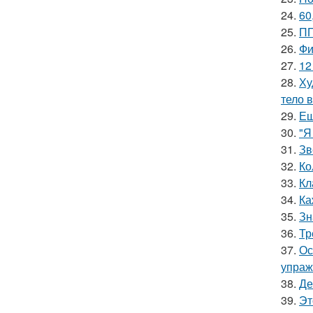
24.
60
25.
ПП
26.
Фи
27.
12
28.
Ху
тело 
29.
Ещ
30.
"Я
31.
Зв
32.
Ко
33.
Кл
34.
Ка
35.
Зн
36.
Тр
37.
Ос
упраж
38.
Де
39.
Эт