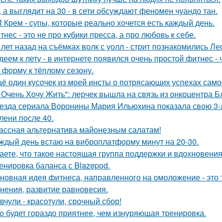
, а выглядит на 30 - в сети обсуждают феномен чуандо тан.
 Крем - супы, которые реально хочется есть каждый день.
тнес - это не про кубики пресса, а про любовь к себе.
 лет назад на съёмках волк с уолл - стрит познакомились Л
деем к лету - в интернете появился очень простой фитнес -
в форму к тёплому сезону.
ё один кусочек из моей инсты о потрясающих успехах само
 Очень Хочу Жить": лерчек вышла на связь из онкоцентра Б
езда сериала Воронины Мария Ильюхина показала свою 3-
лени после 40.
ассная альтернатива майонезным салатам!
ждый день встаю на виброплатформу минут на 20-30.
аете, что такое настоящая группа поддержки и вдохновени
енировка баланса с Blazepod.
новная идея фитнеса, направленного на омоложение - это 
нения, развитие равновесия.
вчули - красотули, срочный сбор!
о будет гораздо приятнее, чем изнуряющая тренировка.