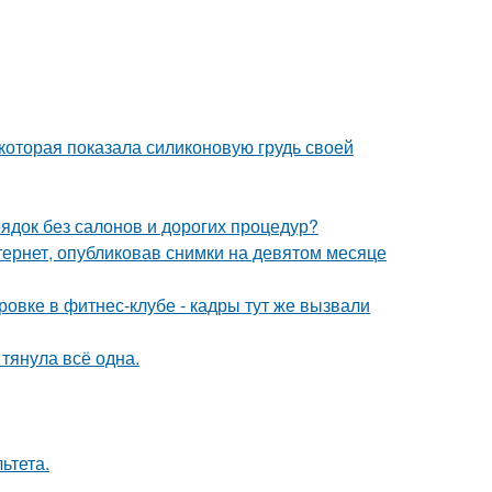
которая показала силиконовую грудь своей
рядок без салонов и дорогих процедур?
ернет, опубликовав снимки на девятом месяце
ровке в фитнес-клубе - кадры тут же вызвали
 тянула всё одна.
ьтета.