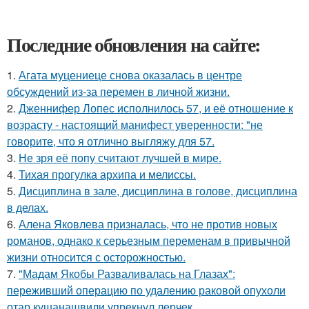
Последние обновления на сайте:
1.
Агата муцениеце снова оказалась в центре
обсуждений из-за перемен в личной жизни.
2.
Дженнифер Лопес исполнилось 57, и её отношение к
возрасту - настоящий манифест уверенности: "не
говорите, что я отлично выгляжу для 57.
3.
Не зря её попу считают лучшей в мире.
4.
Тихая прогулка архипа и мелиссы.
5.
Дисциплина в зале, дисциплина в голове, дисциплина
в делах.
6.
Алена Яковлева призналась, что не против новых
романов, однако к серьезным переменам в привычной
жизни относится с осторожностью.
7.
"Мадам Якобы Разваливалась на Глазах":
переживший операцию по удалению раковой опухоли
отар кушанашвили упрекнул лерчек.