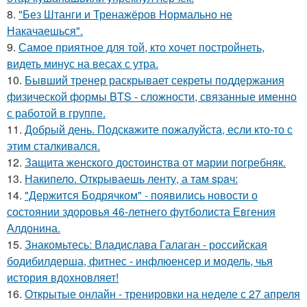
8.
"Без Штанги и Тренажёров Нормально не
Накачаешься".
9.
Самое приятное для той, кто хочет постройнеть,
видеть минус на весах с утра.
10.
Бывший тренер раскрывает секреты поддержания
физической формы BTS - сложности, связанные именно
с работой в группе.
11.
Добрый день. Подскaжите пожалуйста, если кто-то с
этим сталкивался.
12.
Защита женского достоинства от марии погребняк.
13.
Накипело. Открываешь ленту, а там spaч:
14.
"Держится Бодрячком" - появились новости о
состоянии здоровья 46-летнего футболиста Евгения
Алдонина.
15.
Знакомьтесь: Владислава Галаган - российская
бодибилдерша, фитнес - инфлюенсер и модель, чья
история вдохновляет!
16.
Открытые онлайн - тренировки на неделе с 27 апреля