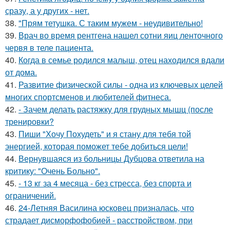
сразу, а у других - нет.
38.
"Прям тетушка. С таким мужем - неудивительно!
39.
Врач во время рентгена нашел сотни яиц ленточного
червя в теле пациента.
40.
Когда в семье родился малыш, отец находился вдали
от дома.
41.
Развитие физической силы - одна из ключевых целей
многих спортсменов и любителей фитнеса.
42.
- Зачем делать растяжку для грудных мышц (после
тренировки?
43.
Пиши "Хочу Похудеть" и я стану для тебя той
энергией, которая поможет тебе добиться цели!
44.
Вернувшаяся из больницы Дубцова ответила на
критику: "Очень Больно".
45.
- 13 кг за 4 месяца - без стресса, без спорта и
ограничений.
46.
24-Летняя Василина юсковец призналась, что
страдает дисморфофобией - расстройством, при