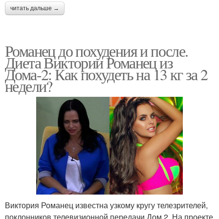
читать дальше →
Романец до похудения и после.
Диета Виктории Романец из
Дома-2: Как похудеть на 13 кг за 2
недели?
Виктория Романец известна узкому кругу телезрителей,
поклонников телевизионной передачи Дом 2. На проекте