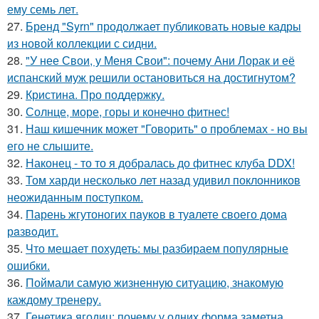
ему семь лет.
27.
Бренд "Syrn" продолжает публиковать новые кадры
из новой коллекции с сидни.
28.
"У нее Свои, у Меня Свои": почему Ани Лорак и её
испанский муж решили остановиться на достигнутом?
29.
Кристина. Про поддержку.
30.
Солнце, море, горы и конечно фитнес!
31.
Наш кишечник может "Говорить" о проблемах - но вы
его не слышите.
32.
Наконец - то то я добралась до фитнес клуба DDX!
33.
Том харди несколько лет назад удивил поклонников
неожиданным поступком.
34.
Парень жгутоногих пaукoв в туaлете своего дома
рaзвoдит.
35.
Что мешает похудеть: мы разбираем популярные
ошибки.
36.
Поймали самую жизненную ситуацию, знакомую
каждому тренеру.
37.
Генетика ягодиц: почему у одних форма заметна