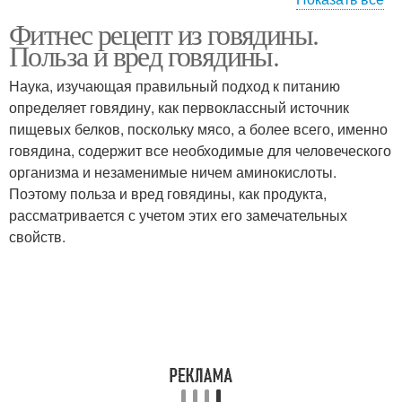
Фитнес рецепт из говядины.
Классический рецепт
Говядины в духовке
Польза и вред говядины.
Наука, изучающая правильный подход к питанию
определяет говядину, как первоклассный источник
Рецепт из куриной
пищевых белков, поскольку мясо, а более всего, именно
Рецепт из свинины
грудки
говядина, содержит все необходимые для человеческого
организма и незаменимые ничем аминокислоты.
Поэтому польза и вред говядины, как продукта,
рассматривается с учетом этих его замечательных
Диетические рецепты
Рецепты из свинины
свойств.
Рецепт из индейки