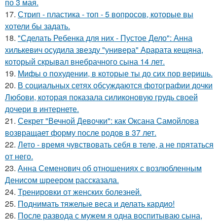
по 3 мая.
17.
Стрип - пластика - топ - 5 вопросов, которые вы
хотели бы задать.
18.
"Сделать Ребенка для них - Пустое Дело": Анна
хилькевич осудила звезду "универа" Арарата кещяна,
который скрывал внебрачного сына 14 лет.
19.
Мифы о похудении, в которые ты до сих пор веришь.
20.
В социальных сетях обсуждаются фотографии дочки
Любови, которая показала силиконовую грудь своей
дочери в интернете.
21.
Секрет "Вечной Девочки": как Оксана Самойлова
возвращает форму после родов в 37 лет.
22.
Лето - время чувствовать себя в теле, а не прятаться
от него.
23.
Анна Семенович об отношениях с возлюбленным
Денисом шреером рассказала.
24.
Тренировки от женских болезней.
25.
Поднимать тяжелые веса и делать кардио!
26.
После развода с мужем я одна воспитываю сына,