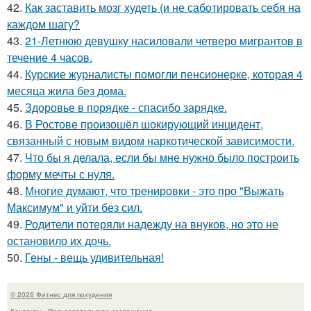
42.
Как заставить мозг худеть (и не саботировать себя на
каждом шагу?
43.
21-Летнюю девушку насиловали четверо мигрантов в
течение 4 часов.
44.
Курские журналисты помогли пенсионерке, которая 4
месяца жила без дома.
45.
Здоровье в порядке - спасибо зарядке.
46.
В Ростове произошёл шокирующий инцидент,
связанный с новым видом наркотической зависимости.
47.
Что бы я делала, если бы мне нужно было построить
форму мечты с нуля.
48.
Многие думают, что тренировки - это про "Выжать
Максимум" и уйти без сил.
49.
Родители потеряли надежду на внуков, но это не
остановило их дочь.
50.
Гены - вещь удивительная!
© 2026 Фитнес для похудения