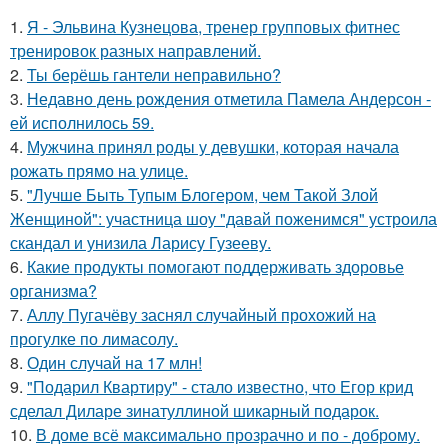
1.
Я - Эльвина Кузнецова, тренер групповых фитнес
тренировок разных направлений.
2.
Ты берёшь гантели неправильно?
3.
Недавно день рождения отметила Памела Андерсон -
ей исполнилось 59.
4.
Мужчина принял роды у девушки, которая начала
рожать прямо на улице.
5.
"Лучше Быть Тупым Блогером, чем Такой Злой
Женщиной": участница шоу "давай поженимся" устроила
скандал и унизила Ларису Гузееву.
6.
Какие продукты помогают поддерживать здоровье
организма?
7.
Аллу Пугачёву заснял случайный прохожий на
прогулке по лимасолу.
8.
Один случай на 17 млн!
9.
"Подарил Квартиру" - стало известно, что Егор крид
сделал Диларе зинатуллиной шикарный подарок.
10.
В доме всё максимально прозрачно и по - доброму.