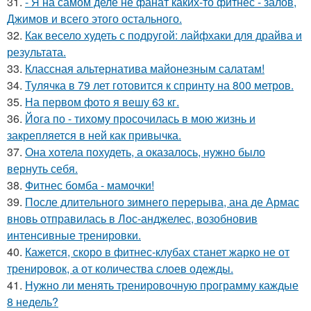
31.
- Я на самом деле не фанат каких-то фитнес - залов,
Джимов и всего этого остального.
32.
Как весело худеть с подругой: лайфхаки для драйва и
результата.
33.
Классная альтернатива майонезным салатам!
34.
Тулячка в 79 лет готовится к спринту на 800 метров.
35.
На первом фото я вешу 63 кг.
36.
Йога по - тихому просочилась в мою жизнь и
закрепляется в ней как привычка.
37.
Она хотела похудеть, а оказалось, нужно было
вернуть себя.
38.
Фитнес бомба - мамочки!
39.
После длительного зимнего перерыва, ана де Армас
вновь отправилась в Лос-анджелес, возобновив
интенсивные тренировки.
40.
Кажется, скоро в фитнес-клубах станет жарко не от
тренировок, а от количества слоев одежды.
41.
Нужно ли менять тренировочную программу каждые
8 недель?