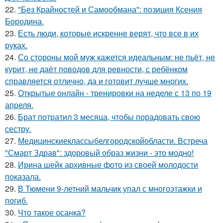
22.
"Без Крайностей и Самообмана": позиция Ксения
Бородина.
23.
Есть люди, которые искренне верят, что все в их
руках.
24.
Со стороны мой муж кажется идеальным: не пьёт, не
курит, не даёт поводов для ревности, с ребёнком
справляется отлично, да и готовит лучше многих.
25.
Открытые онлайн - тренировки на неделе с 13 по 19
апреля.
26.
Брат потратил 3 месяца, чтобы порадовать свою
сестру.
27.
Медицинскиеклассыбелгородскойобласти. Встреча
"Смарт Здрав": здоровый образ жизни - это модно!
28.
Ирина шейк архивные фото из своей молодости
показала.
29.
В Тюмени 9-летний мальчик упал с многоэтажки и
погиб.
30.
Что такое осанка?