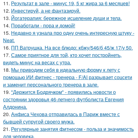
11.
Результат в зале - минус 19, 5 кг жира за 6 месяцев!
12.
Инвестируй, а не фантазируй.
13.
Йогатерапия: бережное исцеление души и тела.
14.
Поработали - пора и домой!
15.
Недавно я узнала про одну очень интересную штуку -
Neat.
16.
ПП Ватрушка. На все блюдо: кбжу/546/б 45/ж 17/у 50.
17.
Самое приятное для той, кто хочет постройнеть,
видеть минус на весах с утра.
18.
Мы приводим себя в идеальную форму к лету с
помощью ИИ фитнес - тренера - F/AI разрывает соцсети
и заменит персонального тренера в зале.
19.
"Держится Бодрячком" - появились новости о
состоянии здоровья 46-летнего футболиста Евгения
Алдонина.
20.
Анфиса Чехова отправилась в Париж вместе с
бывшей супругой своего мужа.
21.
Регулярные занятия фитнесом - польза и значимость
для человека.