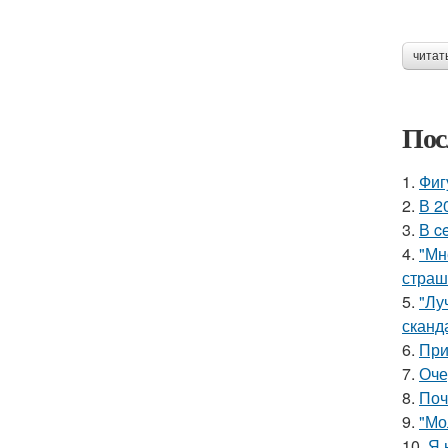
читат
Пос
1.
Фиг
2.
В 2
3.
В c
4.
"Мн
страш
5.
"Лу
сканд
6.
При
7.
Оче
8.
Поч
9.
"Мо
10.
Я 