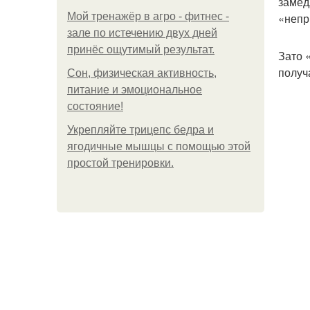
замед
Мой тренажёр в агро - фитнес -
«непр
зале по истечению двух дней
принёс ощутимый результат.
Зато 
получ
Сон, физическая активность,
питание и эмоциональное
состояние!
Укрепляйте трицепс бедра и
ягодичные мышцы с помощью этой
простой тренировки.