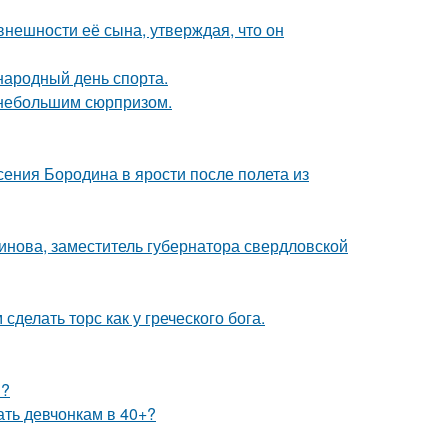
нешности её сына, утверждая, что он
народный день спорта.
ь небольшим сюрпризом.
ения Бородина в ярости после полета из
инова, заместитель губернатора свердловской
делать торс как у греческого бога.
и?
ать девчонкам в 40+?