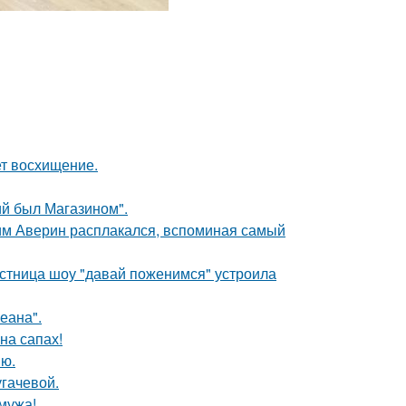
ет восхищение.
й был Магазином".
им Аверин расплакался, вспоминая самый
стница шоу "давай поженимся" устроила
еана".
на сапах!
ию.
гачевой.
 мужа!