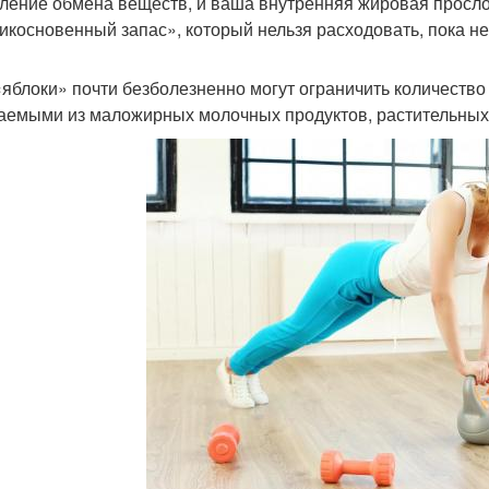
ление обмена веществ, и ваша внутренняя жировая просло
икосновенный запас», который нельзя расходовать, пока не
«яблоки» почти безболезненно могут ограничить количеств
аемыми из маложирных молочных продуктов, растительных