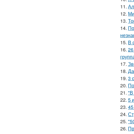
11.
Ал
12.
Ми
13.
То
14.
По
незна
15.
В 
16.
26
групп
17.
Зв
18.
Да
19.
3 
20.
По
21.
"В
22.
5 
23.
45
24.
Ст
25.
"5
26.
Пр