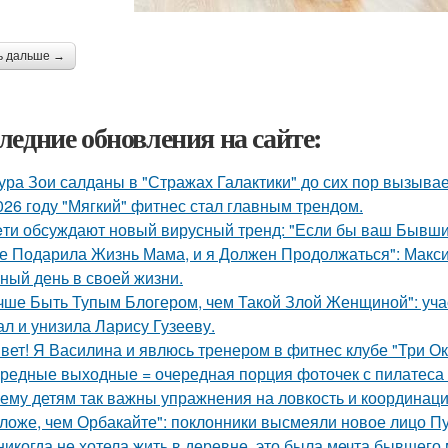
ь дальше →
ледние обновления на сайте:
ура Зои салданы в "Стражах Галактики" до сих пор вызыва
026 году "Мягкий" фитнес стал главным трендом.
eти обсуждают новый вирусный тренд: "Если бы ваш Бывши
е Подарила Жизнь Мама, и я Должен Продолжаться": Макс
ный день в своей жизни.
чше Быть Тупым Блогером, чем Такой Злой Женщиной": уча
ал и унизила Ларису Гузееву.
вет! Я Василина и явлюсь тренером в фитнес клубе "Три Ок
редные выходные = очередная порция фоточек с пилатеса 
ему детям так важны упражнения на ловкость и координац
ложе, чем Орбакайте": поклонники высмеяли новое лицо Пу
никогда не хотела жить в деревне, это была мечта бывшего