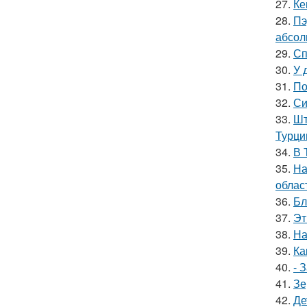
27.
Ке
28.
Пэ
абсол
29.
Сп
30.
У 
31.
По
32.
Си
33.
Шт
Турци
34.
В 
35.
На
облас
36.
Бл
37.
Эт
38.
На
39.
Ка
40.
- 
41.
Зе
42.
Де