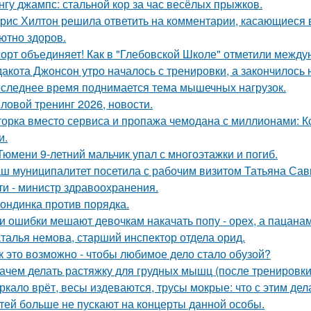
нгу джампс: стальной кор за час весёлых прыжков.
рис Хилтон решила ответить на комментарии, касающиеся в
ютно здоров.
орт объединяет! Как в "Глебовской Школе" отметили между
дакота Джонсон утро началось с тренировки, а закончилос
следнее время поднимается тема мышечных нагрузок.
ловой тренинг 2026, новости.
орка вместо сервиса и пропажа чемодана с миллионами: Кс
и.
Тюмени 9-летний мальчик упал с многоэтажки и погиб.
ш муниципалитет посетила с рабочим визитом Татьяна Сав
ти - министр здравоохранения.
ондинка против порядка.
и ошибки мешают девочкам накачать попу - орех, а пацанам с
талья немова, старший инспектор отдела орид.
к это возможно - чтобы любимое дело стало обузой?
Зачем делать растяжку для грудных мышц (после тренировк
ркало врёт, весы издеваются, трусы мокрые: что с этим дел
тей больше не пускают на концерты данной особы.