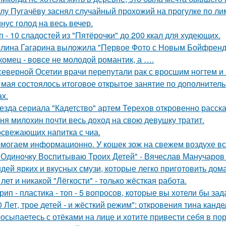
лу Пугачёву заснял случайный прохожий на прогулке по ли
нус голод на весь вечер.
п - 10 сладостей из "Пятёрочки" до 200 ккал для худеющих.
лина Гагарина выложила "Первое Фото с Новым Бойфрендо
комец - вовсе не молодой романтик, а ….
северной Осетии врачи перепутали рак с вросшим ногтем и
 мая состоялось итоговое открытое занятие по дополнител
ах.
езда сериала "Кадетство" артем Терехов откровенно расска
ня милохин почти весь доход на свою девушку тратит.
освежающих напитка с чиа.
могаем информационно. У кошек зож на свежем воздухе все
 Одиночку Воспитываю Троих Детей" - Вячеслав Манучаро
идей ярких и вкусных смузи, которые легко приготовить дома
 лет и никакой "Лёгкости" - только жёсткая работа.
рип - пластика - топ - 5 вопросов, которые вы хотели бы зад
0 Лет, трое детей - и жёсткий режим": откровения тина канде
осыпаетесь с отёками на лице и хотите привести себя в по