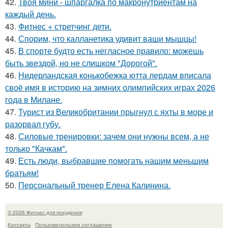
42.
Твоя мини - шпаргалка по макронутриентам на
каждый день.
43.
Фитнес + стретчинг дети.
44.
Спорим, что калланетика удивит ваши мышцы!
45.
В спорте будто есть негласное правило: можешь
быть звездой, но не слишком "Дорогой".
46.
Нидерландская конькобежка ютта лердам вписала
своё имя в историю на зимних олимпийских играх 2026
года в Милане.
47.
Турист из Великобритании прыгнул с яхты в море и
разорвал губу.
48.
Силовые тренировки: зачем они нужны всем, а не
только "Качкам".
49.
Есть люди, выбравшие помогать нашим меньшим
братьям!
50.
Персональный тренер Елена Калинина.
© 2026 Фитнес для похудения
Контакты
Пользовательское соглашение