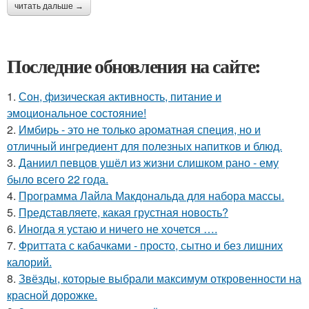
читать дальше →
Последние обновления на сайте:
1.
Сон, физическая активность, питание и
эмоциональное состояние!
2.
Имбирь - это не только ароматная специя, но и
отличный ингредиент для полезных напитков и блюд.
3.
Даниил певцов ушёл из жизни слишком рано - ему
было всего 22 года.
4.
Программа Лайла Макдональда для набора массы.
5.
Представляете, какая грустная новость?
6.
Иногда я устаю и ничего не хочется ….
7.
Фриттата с кабачками - просто, сытно и без лишних
калорий.
8.
Звёзды, которые выбрали максимум откровенности на
красной дорожке.