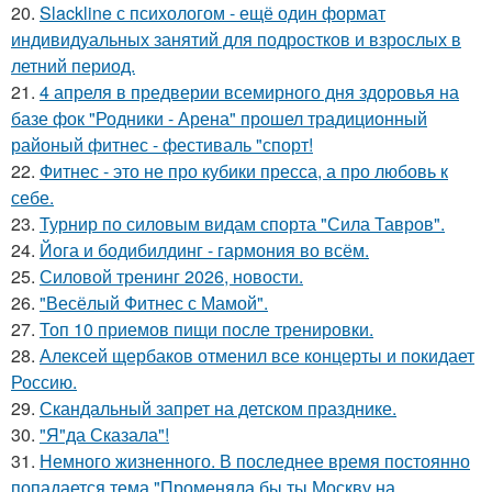
20.
Slackline с психологом - ещё один формат
индивидуальных занятий для подростков и взрослых в
летний период.
21.
4 апреля в предверии всемирного дня здоровья на
базе фок "Родники - Арена" прошел традиционный
районый фитнес - фестиваль "спорт!
22.
Фитнес - это не про кубики пресса, а про любовь к
себе.
23.
Турнир по силовым видам спорта "Сила Тавров".
24.
Йога и бодибилдинг - гармония во всём.
25.
Силовой тренинг 2026, новости.
26.
"Весёлый Фитнес с Мамой".
27.
Топ 10 приемов пищи после тренировки.
28.
Алексей щербаков отменил все концерты и покидает
Россию.
29.
Скандальный запрет на детском празднике.
30.
"Я"да Сказала"!
31.
Немного жизненного. В последнее время постоянно
попадается тема "Променяла бы ты Москву на