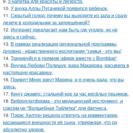
9.
3 напитка для красоты и лёгкости.
10.
У внука Аллы Пугачевой появился ребенок.
11.
Скрытый голод: почему вы выходите из зала и сразу
лезете в холодильник за запрещёнкой?
12.
Интернет предлагает нам быть где угодно, но не
здесь и сейчас.
13.
В рамках реализации региональной программы
духовно - нравственного воспитания "семья - это мы!
14.
Тренируйся в прямом эфире вместе с Bombbar!
15.
Внучка Любови Полищук, вара Макарова, расцвела в
настоящую красавицу.
16.
Привет! Меня зовут Марина, и я очень рада, что вы
здесь.
17.
Кенгу джампс: стальной кор за час весёлых прыжков.
18.
Виброплатформа - это медицинский инструмент, и
совсем не "Волшебная Таблетка" для фитнеса.
19.
Пэрис Хилтон решила ответить на комментарии,
касающиеся внешности её сына, утверждая, что он
абсолютно здоров.