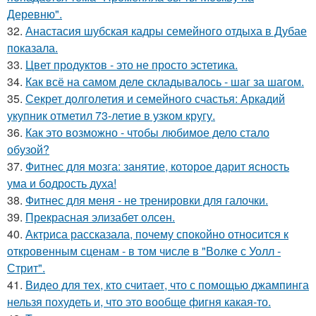
Деревню".
32.
Анастасия шубская кадры семейного отдыха в Дубае
показала.
33.
Цвет продуктов - это не просто эстетика.
34.
Как всё на самом деле складывалось - шаг за шагом.
35.
Секрет долголетия и семейного счастья: Аркадий
укупник отметил 73-летие в узком кругу.
36.
Как это возможно - чтобы любимое дело стало
обузой?
37.
Фитнес для мозга: занятие, которое дарит ясность
ума и бодрость духа!
38.
Фитнес для меня - не тренировки для галочки.
39.
Прекрасная элизабет олсен.
40.
Актриса рассказала, почему спокойно относится к
откровенным сценам - в том числе в "Волке с Уолл -
Стрит".
41.
Видео для тех, кто считает, что с помощью джампинга
нельзя похудеть и, что это вообще фигня какая-то.