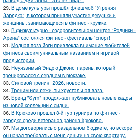
развод с джиганом: "Это не Пиар".
29.
В доме культуры прошёл флешмоб "Утреняя
Зарядка", в котором приняли участие девушки и
женщины, занимающиеся в фитнес - кружке.
30.
В физкультурно - оздоровительном центре "Родники -
Арена" состоялся фитнес - фестиваль "спорт!
31.
Модная поза йоги привлекла внимание любителей
фитнеса своим уникальным названием и игривой
предыстории.
32.
Неуязвимый Эндрю Джонс: парень, который
тренировался с сердцем в рюкзаке.
33.
Силовой тренинг 2026, новости.
34.
Треним или лежи, ты хрустальная ваза.
35.
Бренд "Syrn" продолжает публиковать новые кадры
из новой коллекции с сидни.
36.
В Крюково прошел 8-й тур турнира по фитнес -
зарядке среди ветеранов района Крюково.
37.
Мы договорились о раздельном бюджете, но вскоре
он начал требовать с меня деньги на свою квартиру.