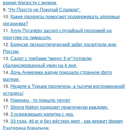
время близости с мужем.
9.
"Ну Просто не Покупай Сладкое".
10.
Какие продукты помогают поддерживать здоровье
организма?
11.
Аллу Пугачёву заснял случайный прохожий на
прогулке по лимасолу.
12.
Брянске легкоатлетический забег посвятили дню
России.
13.
Салат с грибами "минус 5 кг"/готовлю
сбалансированный ужин на 4 дня.
14.
Дочь Анжелики варум показала странное фото
матери.
15.
Неделя в Турции пролетела, а тысячи воспоминаний
остались!
16.
Наконец - то пришло тепло!
17.
Strong Nation подходит практически каждому.
18.
3 освежающих напитка с чиа.
19.
33 года, 46 кг и без жёстких диет - как держит форму
Екатерина Ковальчук.