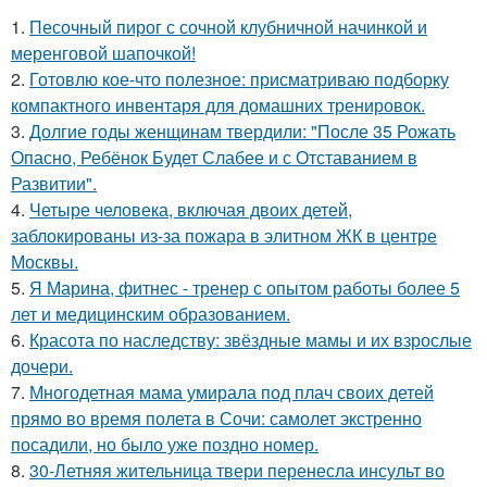
1.
Песочный пирог с сочной клубничной начинкой и
меренговой шапочкой!
2.
Готовлю кое-что полезное: присматриваю подборку
компактного инвентаря для домашних тренировок.
3.
Долгие годы женщинам твердили: "После 35 Рожать
Опасно, Ребёнок Будет Слабее и с Отставанием в
Развитии".
4.
Четыре человека, включая двоих детей,
заблокированы из-за пожара в элитном ЖК в центре
Москвы.
5.
Я Марина, фитнес - тренер с опытом работы более 5
лет и медицинским образованием.
6.
Красота по наследству: звёздные мамы и их взрослые
дочери.
7.
Многодетная мама умирала под плач своих детей
прямо во время полета в Сочи: самолет экстренно
посадили, но было уже поздно номер.
8.
30-Летняя жительница твери перенесла инсульт во