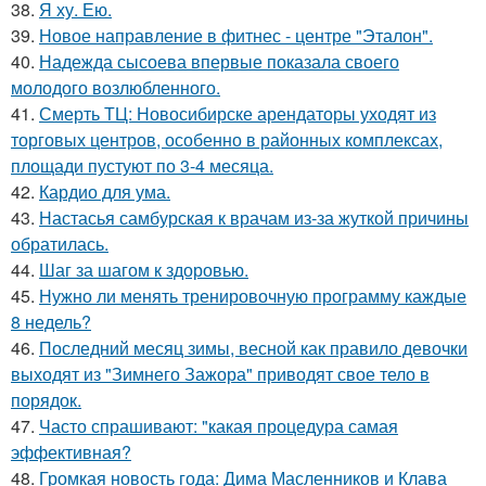
38.
Я ху. Ею.
39.
Новое направление в фитнес - центре "Эталон".
40.
Надежда сысоева впервые показала своего
молодого возлюбленного.
41.
Смерть ТЦ: Новосибирске арендаторы уходят из
торговых центров, особенно в районных комплексах,
площади пустуют по 3-4 месяца.
42.
Кардио для ума.
43.
Настасья самбурская к врачам из-за жуткой причины
обратилась.
44.
Шаг за шагом к здоровью.
45.
Нужно ли менять тренировочную программу каждые
8 недель?
46.
Последний месяц зимы, весной как правило девочки
выходят из "Зимнего Зажора" приводят свое тело в
порядок.
47.
Часто спрашивают: "какая процедура самая
эффективная?
48.
Громкая новость года: Дима Масленников и Клава