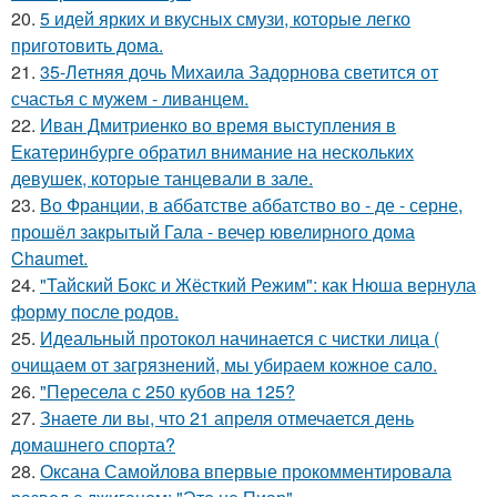
20.
5 идей ярких и вкусных смузи, которые легко
приготовить дома.
21.
35-Летняя дочь Михаила Задорнова светится от
счастья с мужем - ливанцем.
22.
Иван Дмитриенко во время выступления в
Екатеринбурге обратил внимание на нескольких
девушек, которые танцевали в зале.
23.
Во Франции, в аббатстве аббатство во - де - серне,
прошёл закрытый Гала - вечер ювелирного дома
Chaumet.
24.
"Тайский Бокс и Жёсткий Режим": как Нюша вернула
форму после родов.
25.
Идеальный протокол начинается с чистки лица (
очищаем от загрязнений, мы убираем кожное сало.
26.
"Пересела с 250 кубов на 125?
27.
Знаете ли вы, что 21 апреля отмечается день
домашнего спорта?
28.
Оксана Самойлова впервые прокомментировала