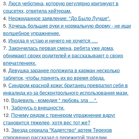
3.
Люся чеботина, которую регулярно критикуют в
соцсетях, ответила хейтерам.
4.
Неожиданное заявление: "До Было Лучше".
5.
Хочешь большие руки и нормальную форму - не ищи
волшебное упражнение.
6.
Иногда я устаю и ничего не хочется ….
7.
Закончилась первая смена, ребята уже дома,
обнимают своих родителей и рассказывают о своих
впечатлениях.
8.
Девушка заранее положила в карман несколько
таблеток, чтобы принять их во время обеда.
9.
Синдром красной кожи: британец превратил себя в
инвалида из-за бесконтрольного использования мази.
10.
Водевиль - комедия " любовь зла …".
11.
Забочусь о внешности.
12.
Почему рядом с тренером упражнение вдруг
становится тяжелее, хотя вес тот же?
13.
Звезда сериала "Кадетство" артем Терехов
откровенно рассказал о пережитой трагедии.