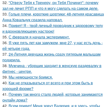
32.
"Отвезу Тебя к Тренеру, он Тебя Починит": почему
зал не лечит РПП и что я могу сделать на самом деле.
33.
Голые плечи, короткие шортики: 48-летняя красавица
Анна Ковальчук сразила наповал.
34.
Привет! Я - твой личный проводник к здоровому телу
и вдохновляющему настрою!
35.
С февраля я начала эксперимент.
36.
Я уже пять лет как замужем, мне 27, у нас есть дочь -
ей четыре года.
37.
24-Летняя девушка жизнь сразу пятерым малышам
подарила.
38.
Мужчина - уборщик заходит в женскую раздевалку в
фитнес - центре.
39.
Мы немощности боимся.
40.
Как не отказываться от всего и при этом быть в
хорошей форме?
41.
Почему так много стало людей, которые занимаются
онлайн дома?
42.
Всем привет! Меня зовут Валерия, и я здесь, чтобы