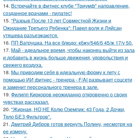
14.
Встречайте в фитнес клубе "Триумф" направление,
созданное врачами - пилатес!
15.
"Разрыв После 13 лет Совместной Жизни и
Ожидание Третьего Ребенка": Павел воля и Ляйсан
утяшева разъезжаются.
16.
ПП Ватрушка. На все блюдо: кбжу/546/б 45/ж 17/у 50.
17.
Май - идеальное время, чтобы наконец выйти из зала
и добавить в жизнь больше движения, удовольствия и
свежего воздуха.
18.
Мы приводим себя в идеальную форму к лету с
помощью ИИ фитнес - тренера - F/AI разрывает соцсети
и заменит персонального тренера в зале.
19.
Филипп Киркоров неожиданно откровенно о своих
чувствах рассказал.
20.
"Жирная, НО НЕ Колю Оземпик: 43 Года, 2 Дочки,
Тело БЕЗ Фильтров".
21.
Дмитрий Дибров готов вернуть Полину, несмотря на
ее измену.