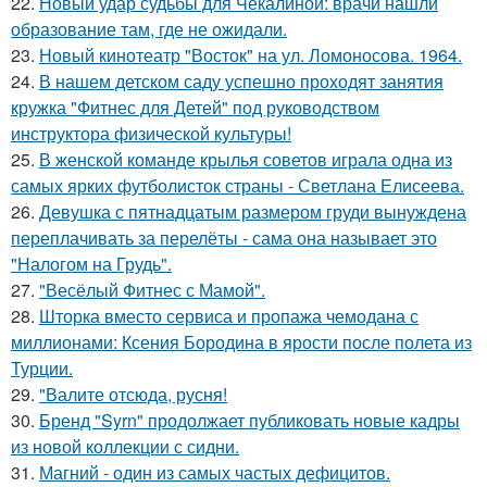
22.
Новый удар судьбы для Чекалиной: врачи нашли
образование там, где не ожидали.
23.
Новый кинотеатр "Восток" на ул. Ломоносова. 1964.
24.
В нашем детском саду успешно проходят занятия
кружка "Фитнес для Детей" под руководством
инструктора физической культуры!
25.
В женской команде крылья советов играла одна из
самых ярких футболисток страны - Светлана Елисеева.
26.
Девушка с пятнадцатым размером груди вынуждена
переплачивать за перелёты - сама она называет это
"Налогом на Грудь".
27.
"Весёлый Фитнес с Мамой".
28.
Шторка вместо сервиса и пропажа чемодана с
миллионами: Ксения Бородина в ярости после полета из
Турции.
29.
"Валите отсюда, русня!
30.
Бренд "Syrn" продолжает публиковать новые кадры
из новой коллекции с сидни.
31.
Магний - один из самых частых дефицитов.