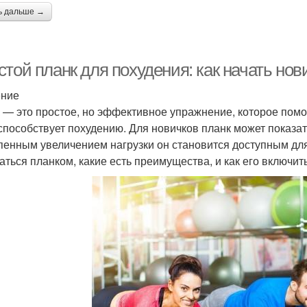
ь дальше →
той планк для похудения: как начать но
ение
 — это простое, но эффективное упражнение, которое помо
способствует похудению. Для новичков планк может показа
пенным увеличением нагрузки он становится доступным для 
аться планком, какие есть преимущества, и как его включить