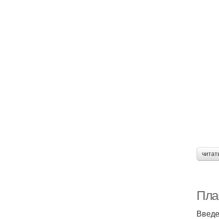
читат
Пла
Введ