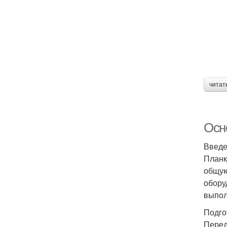
читат
Осн
Введ
Планк
общую
обору
выпол
Подго
Перед