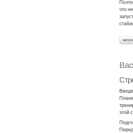
Поэто
что н
запус
стаби
читат
Вас
Стр
Введ
Планк
трени
этой 
Подго
Перед