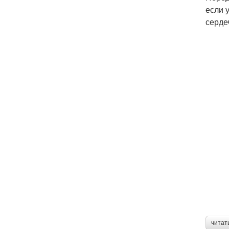
если 
серде
читат