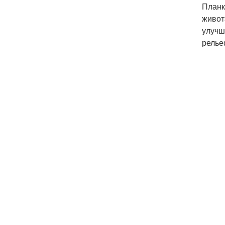
Планк
живот
улучш
релье