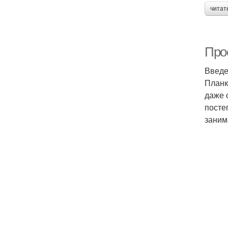
читат
Прос
Введ
Планк
даже 
посте
заним