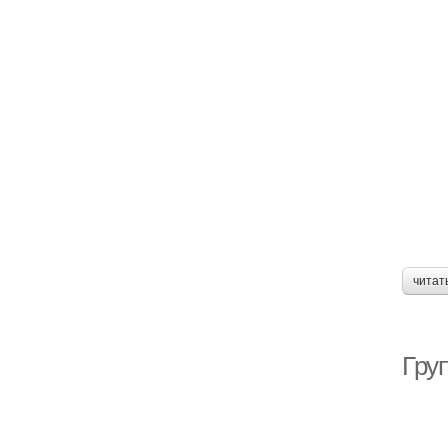
читат
Гру