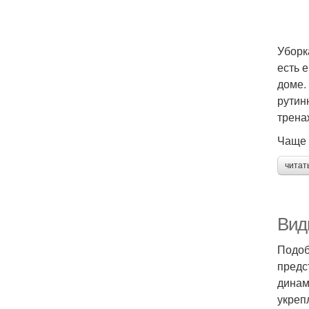
Уборк
есть 
доме.
рутин
трена
Чаще 
читат
Вид
Подоб
предс
динам
укреп