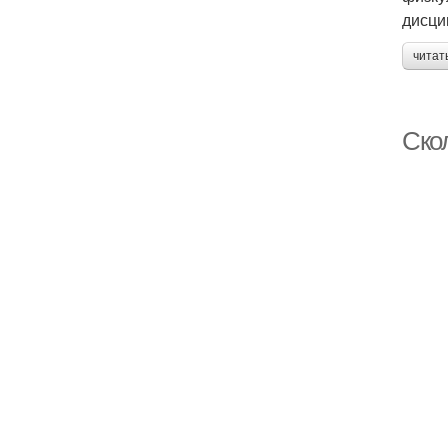
дисци
читат
Ско