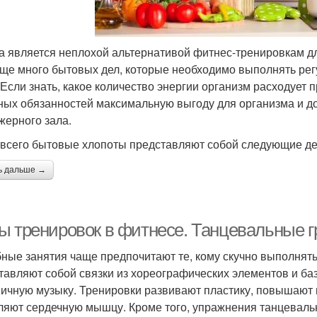
а является неплохой альтернативой фитнес-тренировкам дл
еще много бытовых дел, которые необходимо выполнять рег
 Если знать, какое количество энергии организм расходует 
ных обязанностей максимальную выгоду для организма и д
жерного зала.
всего бытовые хлопоты представляют собой следующие де
ь дальше →
ы тренировок в фитнесе. Танцевальные г
ные занятия чаще предпочитают те, кому скучно выполнят
тавляют собой связки из хореографических элементов и б
ичную музыку. Тренировки развивают пластику, повышают г
ляют сердечную мышцу. Кроме того, упражнения танцевальн