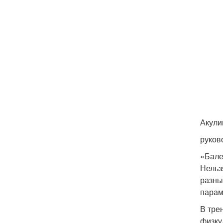
Акули
руков
«Бале
Нельз
разны
парам
В тре
физку