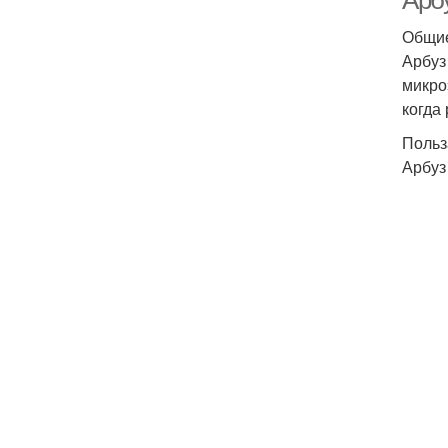
Арб
Общие
Арбуз
микро
когда
Польз
Арбуз 