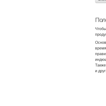
Поле
Чтобы
проду
Основ
время
прави
индюш
Также
и дру