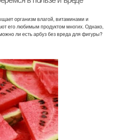
беремся в пользе и вреде
ыщает организм влагой, витаминами и
ают его любимым продуктом многих. Однако,
 можно ли есть арбуз без вреда для фигуры?