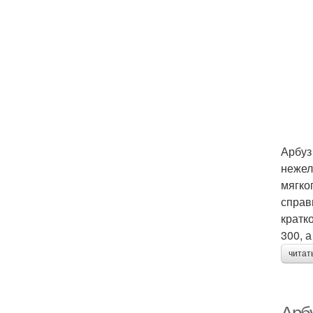
Арбуз
нежел
мягко
справ
кратк
300, а
читат