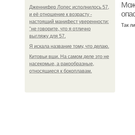
Мож
Дженнифер Лопес исполнилось 57,
опа
и её отношение к возрасту -
настоящий манифест уверенности:
Так л
"не говорите, что я отлично
выгляжу для 57.
Я искала название тому, что делаю.
Китовьи вши. На самом деле это не
насекомые, а ракообразные,
относящиеся к бокоплавам.