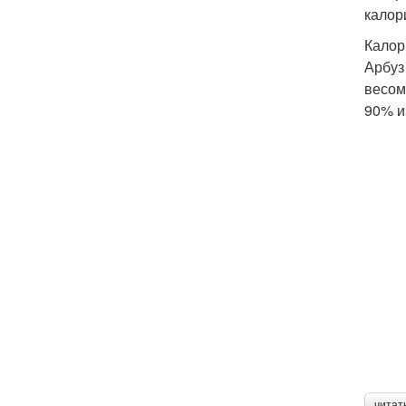
калор
Калор
Арбуз
весом
90% и
читат