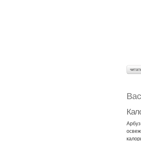
читат
Вас
Кал
Арбуз
освеж
калор