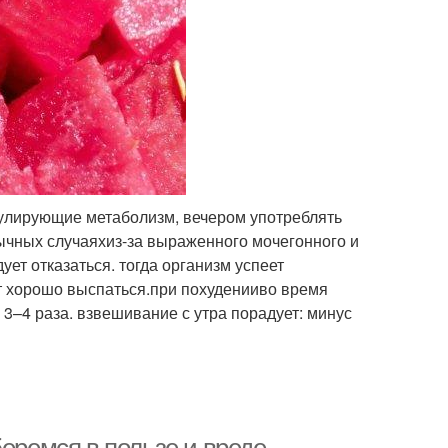
мулирующие метаболизм, вечером употреблять
бычных случаяхиз-за выраженного мочегонного и
ует отказаться. тогда организм успеет
т хорошо выспаться.при похуденииво время
3–4 раза. взвешивание с утра порадует: минус