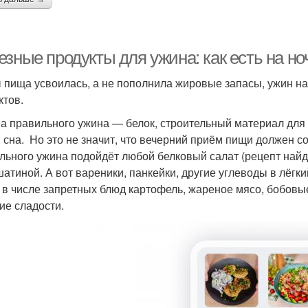
зные продукты для ужина: как есть на но
 пища усвоилась, а не пополнила жировые запасы, ужин на
ктов.
а правильного ужина — белок, строительный материал для
 сна. Но это не значит, что вечерний приём пищи должен сос
льного ужина подойдёт любой белковый салат (рецепт найд
атиной. А вот вареники, панкейки, другие углеводы в лёг
 в числе запретных блюд картофель, жареное мясо, бобовые
гие сладости.