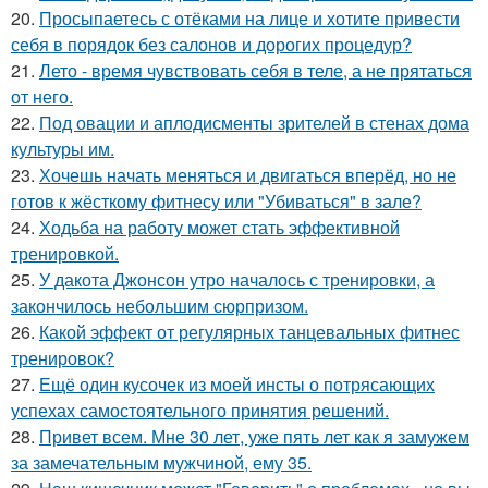
20.
Просыпаетесь с отёками на лице и хотите привести
себя в порядок без салонов и дорогих процедур?
21.
Лето - время чувствовать себя в теле, а не прятаться
от него.
22.
Под овации и аплодисменты зрителей в стенах дома
культуры им.
23.
Хочешь начать меняться и двигаться вперёд, но не
готов к жёсткому фитнесу или "Убиваться" в зале?
24.
Ходьба на работу может стать эффективной
тренировкой.
25.
У дакота Джонсон утро началось с тренировки, а
закончилось небольшим сюрпризом.
26.
Какой эффект от регулярных танцевальных фитнес
тренировок?
27.
Ещё один кусочек из моей инсты о потрясающих
успехах самостоятельного принятия решений.
28.
Привет всем. Мне 30 лет, уже пять лет как я замужем
за замечательным мужчиной, ему 35.