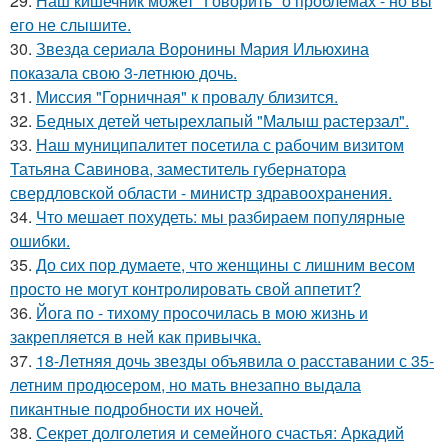
29.
Наш кишечник может "Говорить" о проблемах - но вы
его не слышите.
30.
Звезда сериала Воронины Мария Ильюхина
показала свою 3-летнюю дочь.
31.
Миссия "Горничная" к провалу близится.
32.
Бедных детей четырехлапый "Малыш растерзал".
33.
Наш муниципалитет посетила с рабочим визитом
Татьяна Савинова, заместитель губернатора
свердловской области - министр здравоохранения.
34.
Что мешает похудеть: мы разбираем популярные
ошибки.
35.
До сих пор думаете, что женщины с лишним весом
просто не могут контролировать свой аппетит?
36.
Йога по - тихому просочилась в мою жизнь и
закрепляется в ней как привычка.
37.
18-Летняя дочь звезды объявила о расставании с 35-
летним продюсером, но мать внезапно выдала
пикантные подробности их ночей.
38.
Секрет долголетия и семейного счастья: Аркадий