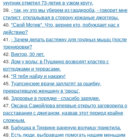
укупник отметил 73-летие в узком кругу.
39.
- так, ну это мы уберем из гардероба, - говорит мне
стилист, откладывая в сторону кожаные джоггеры.
40.
"Свой Мотив". Что, вернее кто, побуждает нас к
действию?
41.
- Зачем делать растяжку для грудных мышц (после
тренировки?
42.
Виктор, 30 лет.
43.
Дом у воды: в Пушкино возводят кластер с
коттеджами и террасами.
44.
"Я тебя найду и накажу!
45.
Туапсинские врачи заплатят за ошибку,
превратившую женщину в 'овощ'.
46.
Здоровье в порядке - спасибо зарядке.
47.
Оксана Самойлова впервые открыто заговорила о
расставании с джиганом, назвав этот период крайне
сложным.
48.
Бабушка в Тихвине раненую волчицу приютила.
49.
Есть люди, выбравшие помогать нашим меньшим