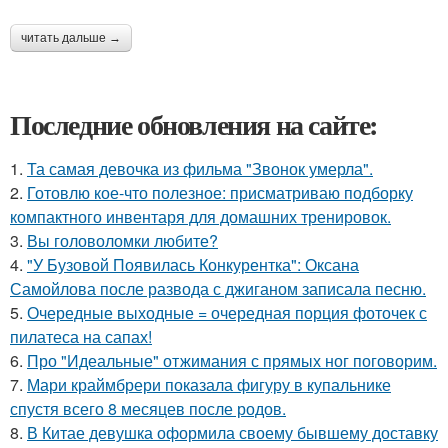
читать дальше →
Последние обновления на сайте:
1.
Та самая девочка из фильма "Звонок умерла".
2.
Готовлю кое-что полезное: присматриваю подборку
компактного инвентаря для домашних тренировок.
3.
Вы головоломки любите?
4.
"У Бузовой Появилась Конкурентка": Оксана
Самойлова после развода с джиганом записала песню.
5.
Очередные выходные = очередная порция фоточек с
пилатеса на сапах!
6.
Про "Идеальные" отжимания с прямых ног поговорим.
7.
Мари краймбрери показала фигуру в купальнике
спустя всего 8 месяцев после родов.
8.
В Китае девушка оформила своему бывшему доставку