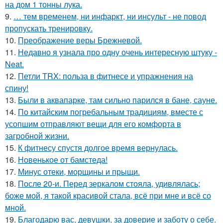
на дом 1 тонны лука.
9.
… тем временем, ни инфаркт, ни инсульт - не повод
пропускать тренировку.
10.
Преображение веры Брежневой.
11.
Недавно я узнала про одну очень интересную штуку -
Neat.
12.
Петли TRX: польза в фитнесе и упражнения на
спину!
13.
Были в аквапарке, там сильно парился в бане, сауне.
14.
По китайским погребальным традициям, вместе с
усопшим отправляют вещи для его комфорта в
загробной жизни.
15.
К фитнесу спустя долгое время вернулась.
16.
Новенькое от бамстеда!
17.
Минус отеки, морщины и прыщи.
18.
После 20-и. Перед зеркалом стояла, удивлялась;
боже мой, я такой красивой стала, всё при мне и всё со
мной.
19.
Благодарю вас, девушки, за доверие и заботу о себе.