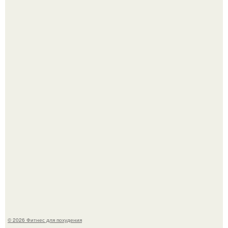
Уральская Барби уехала заграницу, чтобы сделать себе
грудь мечты за 12, 5 тыс.
Не зря её попу считают лучшей в мире.
© 2026 Фитнес для похудения