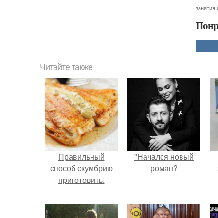
занятия
Понр
Читайте также
Правильный
"Начался новый
способ скумбрию
роман?
приготовить.