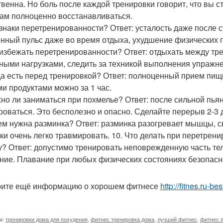
твенна. Но боль после каждой тренировки говорит, что вы с
м полноценно восстанавливаться.
изнаки перетренированности? Ответ: усталость даже после с
нный пульс даже во время отдыха, ухудшение физических п
к избежать перетренированности? Ответ: отдыхать между тр
ными нагрузками, следить за техникой выполнения упражн
гда есть перед тренировкой? Ответ: полноценный прием пищи
ми продуктами можно за 1 час.
жно ли заниматься при похмелье? Ответ: после сильной пья
роваться. Это бесполезно и опасно. Сделайте перерыв 2-3 д
чем нужна разминка? Ответ: разминка разогревает мышцы, с
зки очень легко травмировать. 10. Что делать при перетрен
? Ответ: допустимо тренировать неповрежденную часть тела,
ние. Плавание при любых физических состояниях безопасн
ите ещё информацию о хорошем фитнесе
http://fitnes.ru-be
и:
тренировки дома для похудения
,
фитнес тренировка дома
,
лучший фитнес
,
фитнес 