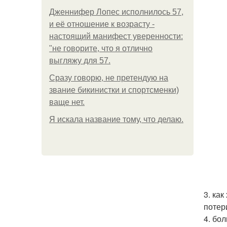
Дженнифер Лопес исполнилось 57,
и её отношение к возрасту -
настоящий манифест уверенности:
"не говорите, что я отлично
выгляжу для 57.
Сразу говорю, не претендую на
звание бикинистки и спортсменки)
ваще нет.
Я искала название тому, что делаю.
3. ка
потер
4. бо