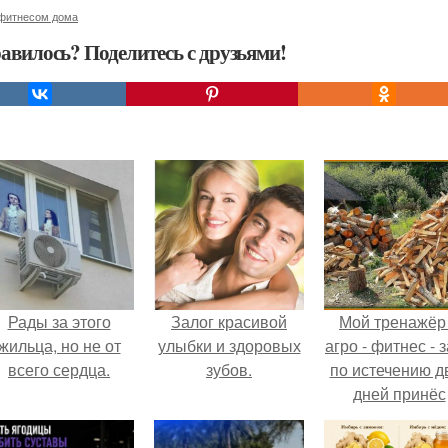
 фитнесом дома
авилось? Поделитесь с друзьями!
Рады за этого
Залог красивой
Мой тренажёр
жильца, но не от
улыбки и здоровых
агро - фитнес - 
всего сердца.
зубов.
по истечению д
дней принёс
ощутимый
результат.