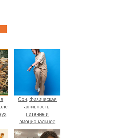
 в
Сон, физическая
зале
активность,
вух
питание и
эмоциональное
состояние!