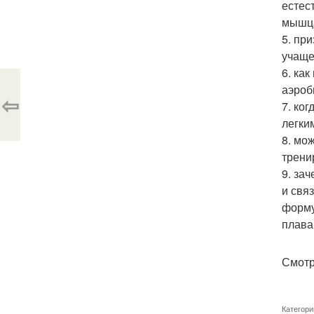
естес
мышца
5. пр
учаще
6. ка
аэроб
⇦
7. ко
легки
8. мо
трени
9. за
и свя
форму
плава
Смотр
Категори