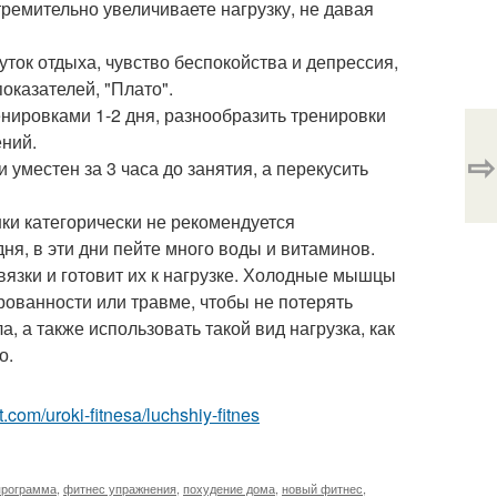
тремительно увеличиваете нагрузку, не давая
уток отдыха, чувство беспокойства и депрессия,
оказателей, "Плато".
енировками 1-2 дня, разнообразить тренировки
ений.
⇨
 уместен за 3 часа до занятия, а перекусить
нки категорически не рекомендуется
ня, в эти дни пейте много воды и витаминов.
вязки и готовит их к нагрузке. Холодные мышцы
ированности или травме, чтобы не потерять
 а также использовать такой вид нагрузка, как
о.
st.com/uroki-fitnesa/luchshiy-fitnes
программа
,
фитнес упражнения
,
похудение дома
,
новый фитнес
,