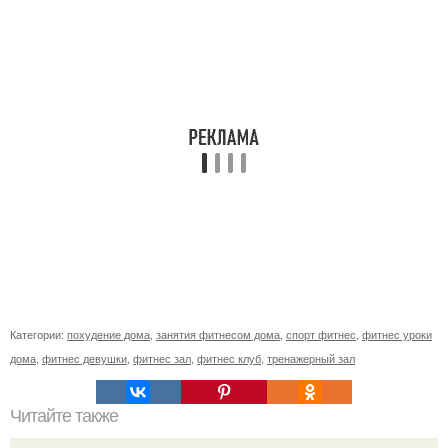
Категории:
похудение дома
,
занятия фитнесом дома
,
спорт фитнес
,
фитнес уроки
дома
,
фитнес девушки
,
фитнес зал
,
фитнес клуб
,
тренажерный зал
Читайте также