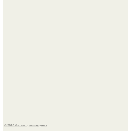
Уральская Барби уехала заграницу, чтобы сделать себе
грудь мечты за 12, 5 тыс.
Имбирь - это не только ароматная специя, но и отличный
ингредиент для полезных напитков и блюд.
© 2026 Фитнес для похудения