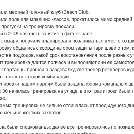
или местный пляжный клуб (Beach Club.
или поле для младших классов, прокатились мимо средней
 прогулки на тренировку поехали.
й в 2: 45 началось занятие в фитнес зале.
с омари поначалу планировали позаниматься вместе со шк
ровку общались с координатором защиты гари шэви о том, 
естве подходов, какой срок восстановления после разных у
ят тренировка длится полчаса и выполняют они ее самостоят
 спартанцы прошли в раздевалку, где тренер ресиверов кур
е тонкости каждой комбинации.
енировки нашим парням была выдана форма командных цвет
6: 00 началась тренировка на улице, в этот раз игроки были
ах.
амма тренировки не сильно отличалась от предыдущего дня,
ло меньше жестких захватов.
ла были спецкоманды; далее все тренировались по позици
ения против защиты соперника и наоборот.