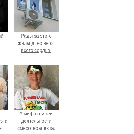
ый
Рады за этого
жильца, но не от
всего сердца.
3 мифа о моей
 эта
деятельности
ё
смехотерапевта.