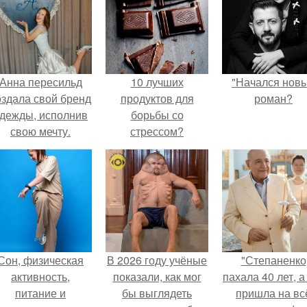
Анна пересильд
10 лучших
"Начался нов
оздала свой бренд
продуктов для
роман?
дежды, исполнив
борьбы со
свою мечту.
стрессом?
Сон, физическая
В 2026 году учёные
"Степаненко
активность,
показали, как мог
пахала 40 лет, а
питание и
бы выглядеть
пришла на вс