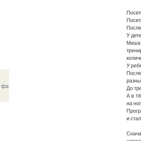
Посет
Посет
После
У дете
Миша 
трени
колич
У реб
После
разны
⇦
До тр
А в 1
на ног
Прогр
и ста
Снача
напад