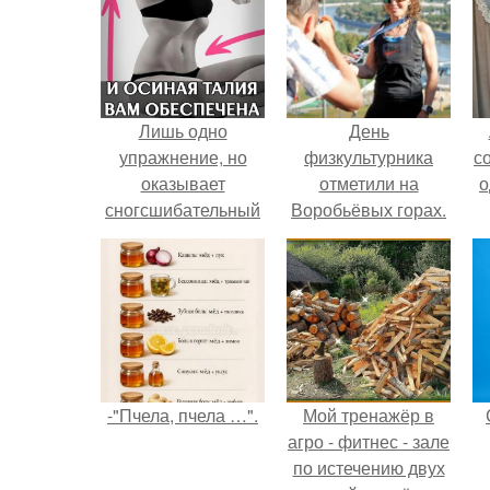
Лишь одно
День
упражнение, но
физкультурника
с
оказывает
отметили на
о
сногсшибательный
Воробьёвых горах.
эффект: "Осиная"
талия и плоский
живот - при этом
огромная польза
для здоровья!
-"Пчела, пчела …".
Мой тренажёр в
агро - фитнес - зале
по истечению двух