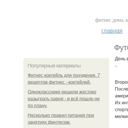
фитнес дома. 
главная
Фут
День 
-.
Популярные материалы
Фитнес коктейль для похудения. 7
Второ
рецептов фитнес - коктейлей.
После
Одноклассники решили жестоко
амери
разыграть парня - и всё пошло не
Их ин
по плану.
спорт
Несколько правил питания при
мелки
занятиях финтесом.