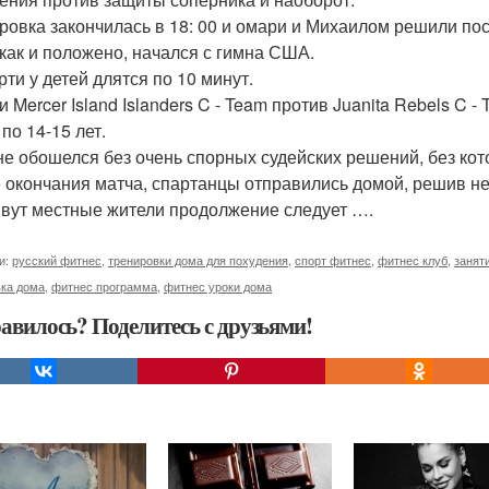
ровка закончилась в 18: 00 и омари и Михаилом решили пос
 как и положено, начался с гимна США.
рти у детей длятся по 10 минут.
 Mercer Island Islanders C - Team против Juanita Rebels C 
по 14-15 лет.
не обошелся без очень спорных судейских решений, без кото
 окончания матча, спартанцы отправились домой, решив не
ивут местные жители продолжение следует ….
и:
русский фитнес
,
тренировки дома для похудения
,
спорт фитнес
,
фитнес клуб
,
занят
вка дома
,
фитнес программа
,
фитнес уроки дома
авилось? Поделитесь с друзьями!