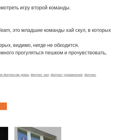
мотреть игру второй команды.
- Team, это младшие команды хай скул, в которых
рых, видимо, нигде не обходится.
много прогуляться пешком и прочувствовать,
ия фитнесом дома
,
фитнес зал
,
фитнес упражнения
,
фитнес