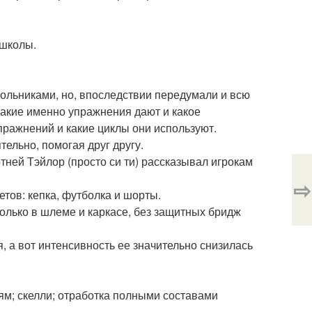
 школы.
ольниками, но, впоследствии передумали и всю
какие именно упражнения дают и какое
пражнений и какие циклы они используют.
ельно, помогая друг другу.
тней Тэйлор (просто си ти) рассказывал игрокам
⇨
ов: кепка, футболка и шорты.
 только в шлеме и каркасе, без защитных бридж
 а вот интенсивность ее значительно снизилась
ям; скелли; отработка полными составами