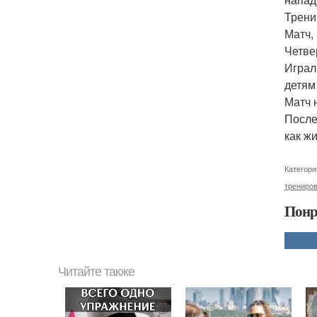
Трени
Матч,
Четве
Играли
детям 
Матч 
После
как ж
Категори
трениро
Понр
Читайте также