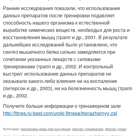
Ранние исследования показали, что использование
данных препаратов после тренировки подавляет
способность нашего организма к естественной
выработке химических веществ, необходых для роста и
восстановления мышц (трапп и др., 2001. В результате
дальнейших исследований было установлено, что
синтез мышечного белка сильно замедляется при
сочетании указанных лекарств с силовыми
тренировками (трапп и др., 2002. И контрольный
выстрел: использование данных препаратов не
оказывало какого-либо влияния ни на воспаление
(питерсон и др., 2003), ни на болезненность мышц (трапп
и др., 2002.
Получите больше информации о тренажерном зале
http://fitnes.ru-best.com/uroki-fitnesa/trenazhernyy-zal
Категории:
тренировки дома для похудения
,
фитнес упражнения
,
фитнес уроки