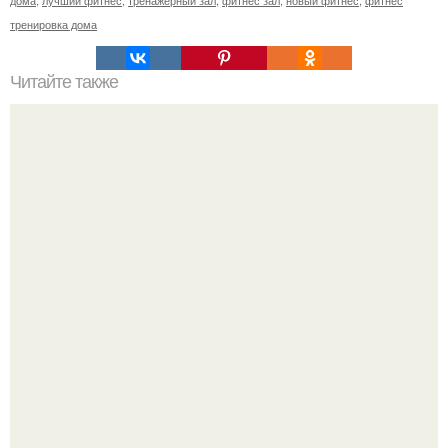
дома
,
лучший фитнес
,
тренажерный зал
,
фитнес зал
,
новый фитнес
,
фитнес
тренировка дома
Читайте также
Куриные роллы с брокколи и сыром.