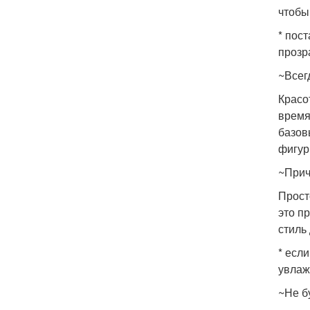
чтобы
* пос
прозр
~Всег
Красо
время
базов
фигур
~Прич
Прост
это п
стиль
* есл
увлаж
~Не б