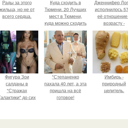
Рады за этого
Куда сходить в
Дженнифер Ло
жильца, но не от
Тюмени. 20 Лучших
исполнилось 57
всего сердца.
мест в Тюмени,
её отношение
куда можно сходить
возрасту -
с маленьким
настоящий
ребенком
манифест
уверенности: "
говорите, что 
отлично выгля
для 57.
Фигура Зои
"Степаненко
Имбирь -
салданы в
пахала 40 лет, а эта
природный
"Стражах
пришла на всё
целитель.
Галактики" до сих
готовое!
пор вызывает
восхищение.