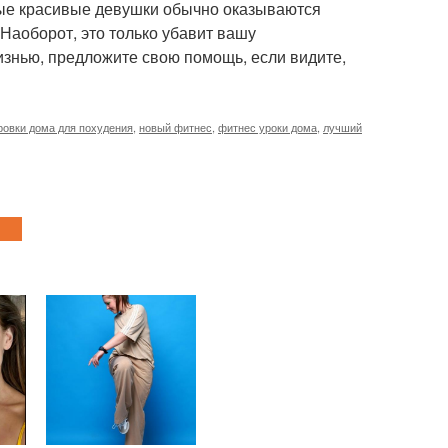
мые красивые девушки обычно оказываются
 Наоборот, это только убавит вашу
изнью, предложите свою помощь, если видите,
ровки дома для похудения
,
новый фитнес
,
фитнес уроки дома
,
лучший