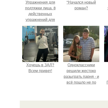
Упражнения для
"Начался новый
подтяжки лица. 8
роман?
действенных
упражнений для
подтяжки овала
лица.
Хочешь в ЗАЛ?
Одноклассники
Всем привет!
решили жестоко
разыграть парня - и
всё пошло не по
плану.