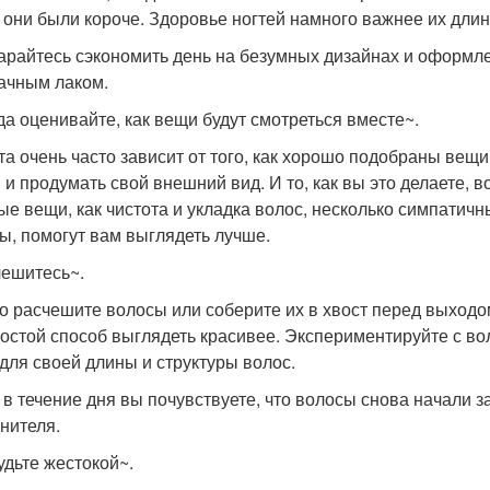
 они были короче. Здоровье ногтей намного важнее их длин
тарайтесь сэкономить день на безумных дизайнах и оформле
ачным лаком.
да оценивайте, как вещи будут смотреться вместе~.
та очень часто зависит от того, как хорошо подобраны вещи
 и продумать свой внешний вид. И то, как вы это делаете, в
ые вещи, как чистота и укладка волос, несколько симпатич
ы, помогут вам выглядеть лучше.
ешитесь~.
о расчешите волосы или соберите их в хвост перед выходо
ростой способ выглядеть красивее. Экспериментируйте с в
 для своей длины и структуры волос.
и в течение дня вы почувствуете, что волосы снова начали 
нителя.
удьте жестокой~.