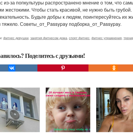
с из-за попкультуры распространено мнение о том, что са
и жестокими. Чтобы стать красивой, не нужно быть грубой.
екательность. Будьте добры к людям, поинтересуйтесь их ж
м тяжело. Советы_от_Passypay подборка_от_Passypay.
и:
фитнес девушки
,
занятия фитнесом дома
,
спорт фитнес
,
фитнес упражнения
,
трени
авилось? Поделитесь с друзьями!