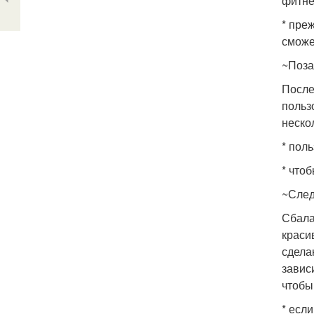
фитне
* пре
сможе
~Поза
После
польз
неско
* пол
* что
~След
Сбала
краси
сдела
завис
чтобы
* есл