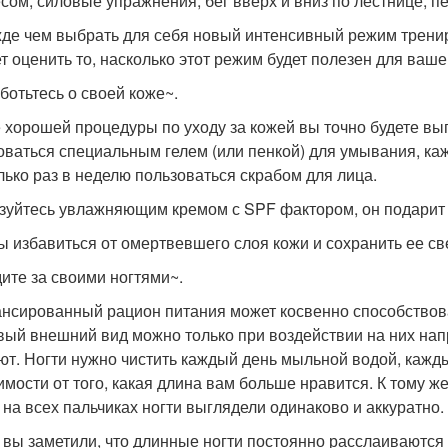
сом, силовые упражнения, бег вверх и вниз по лестнице, п
жде чем выбрать для себя новый интенсивный режим тренир
т оценить то, насколько этот режим будет полезен для ваше
ботьтесь о своей коже~.
 хорошей процедуры по уходу за кожей вы точно будете вы
оваться специальным гелем (или пенкой) для умывания, к
лько раз в неделю пользоваться скрабом для лица.
ьзуйтесь увлажняющим кремом с SPF фактором, он подарит
бы избавиться от омертвевшего слоя кожи и сохранить ее св
ите за своими ногтями~.
нсированный рацион питания может косвенно способствова
вый внешний вид можно только при воздействии на них нап
ют. Ногти нужно чистить каждый день мыльной водой, кажды
имости от того, какая длина вам больше нравится. К тому ж
 на всех пальчиках ногти выглядели одинаково и аккуратно.
и вы заметили, что длинные ногти постоянно расслаиваются 