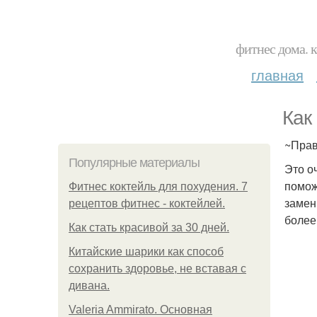
фитнес дома. 
главная
Как
~Прав
Популярные материалы
Это о
помож
Фитнес коктейль для похудения. 7
замен
рецептов фитнес - коктейлей.
более
Как стать красивой за 30 дней.
Китайские шарики как способ
сохранить здоровье, не вставая с
дивана.
Valeria Ammirato. Основная