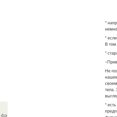
* нап
немно
* есл
В том
* ста
~Прив
Не по
нашем
своем
тела.
выгля
* ест
предп
⇦