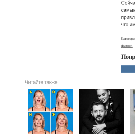
Сейча
самым
привл
что и
Категори
фитнес
Понр
Читайте также