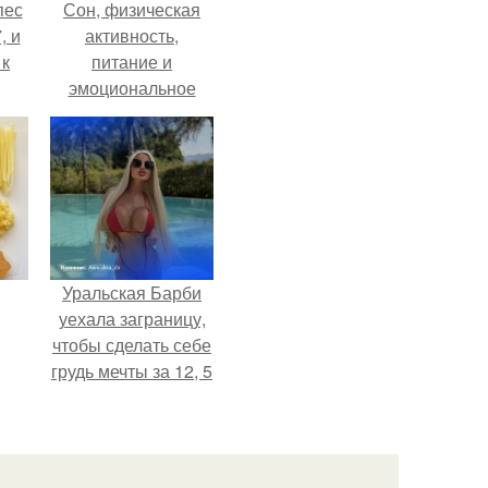
пес
Сон, физическая
, и
активность,
 к
питание и
эмоциональное
состояние!
не
я
жу
Уральская Барби
уехала заграницу,
чтобы сделать себе
грудь мечты за 12, 5
тыс.