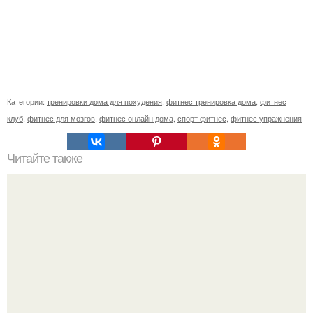
Категории:
тренировки дома для похудения
,
фитнес тренировка дома
,
фитнес
клуб
,
фитнес для мозгов
,
фитнес онлайн дома
,
спорт фитнес
,
фитнес упражнения
Читайте также
Куда сходить в Тюмени. 20 Лучших мест в Тюмени, куда
можно сходить с маленьким ребенком