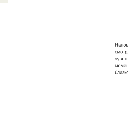
Напом
смотр
чувст
момен
близк