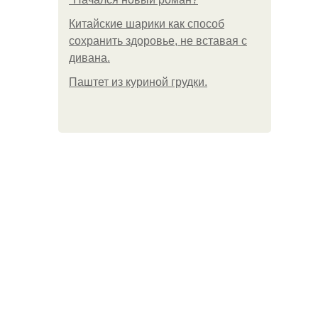
Китайские шарики как способ
сохранить здоровье, не вставая с
дивана.
Паштет из куриной грудки.