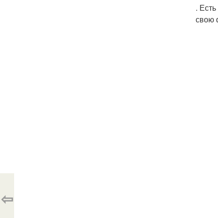
. Ест
свою 
⇦