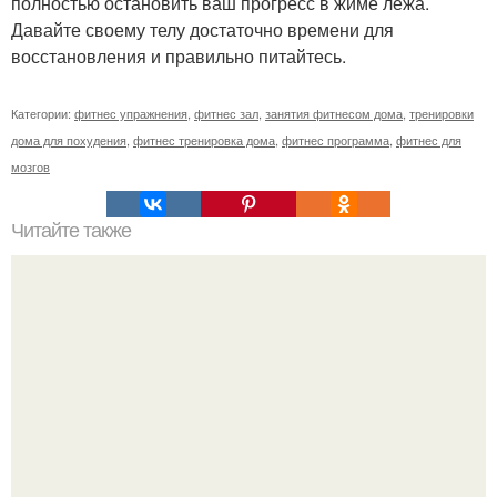
полностью остановить ваш прогресс в жиме лежа.
Давайте своему телу достаточно времени для
восстановления и правильно питайтесь.
Категории:
фитнес упражнения
,
фитнес зал
,
занятия фитнесом дома
,
тренировки
дома для похудения
,
фитнес тренировка дома
,
фитнес программа
,
фитнес для
мозгов
Читайте также
Анатомические поезда. Восемь удивительных фактов о
фасции из книги Томаса майерса "Анатомические
Поезда".