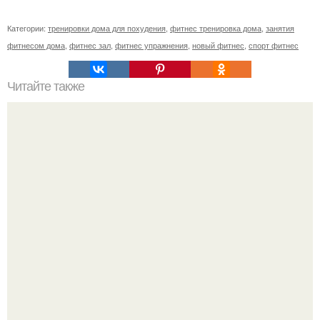
Категории:
тренировки дома для похудения
,
фитнес тренировка дома
,
занятия
фитнесом дома
,
фитнес зал
,
фитнес упражнения
,
новый фитнес
,
спорт фитнес
Читайте также
Брендирование спортивной формы для фитнес клубов и
личных тренеров!