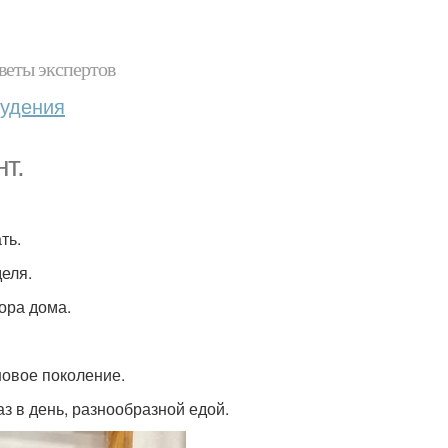
веты экспертов
худения
т.
ть.
деля.
гора дома.
новое поколение.
аз в день, разнообразной едой.