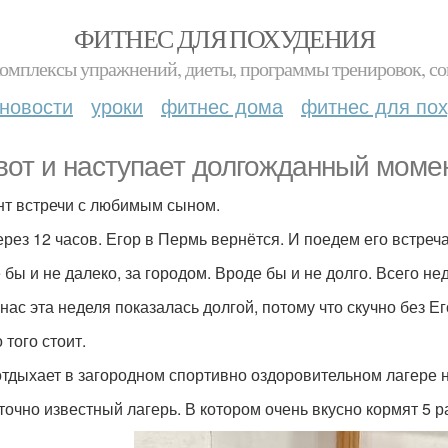
ФИТНЕС ДЛЯ ПОХУДЕНИЯ
комплексы упражнений, диеты, программы тренировок, со
новости
уроки
фитнес дома
фитнес для по
 вот и наступает долгожданный момен
т встречи с любимым сыном.
ерез 12 часов. Егор в Пермь вернётся. И поедем его встреча
 бы и не далеко, за городом. Вроде бы и не долго. Всего не
 нас эта неделя показалась долгой, потому что скучно без Е
 того стоит.
отдыхает в загородном спортивно оздоровительном лагере 
точно известный лагерь. В котором очень вкусно кормят 5 р