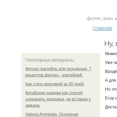
фитнес дома. 
главная
Ну,
Момен
Популярные материалы
Уже ч
Фитнес коктейль для похудения. 7
Вроде
рецептов фитнес - коктейлей.
А для
Как стать красивой за 30 дней.
Но это
Китайские шарики как способ
Егор 
сохранить здоровье, не вставая с
дивана.
Доста
Valeria Ammirato. Основная