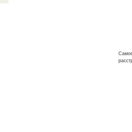
Самое
расст