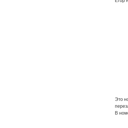
Егор 
Это н
перез
В ном