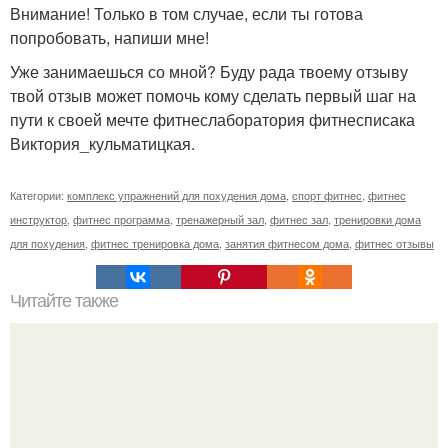
Внимание! Только в том случае, если ты готова
попробовать, напиши мне!
Уже занимаешься со мной? Буду рада твоему отзыву
твой отзыв может помочь кому сделать первый шаг на
пути к своей мечте фитнеслаборатория фитнесписака
Виктория_кульматицкая.
Категории:
комплекс упражнений для похудения дома
,
спорт фитнес
,
фитнес
инструктор
,
фитнес программа
,
тренажерный зал
,
фитнес зал
,
тренировки дома
для похудения
,
фитнес тренировка дома
,
занятия фитнесом дома
,
фитнес отзывы
Читайте также