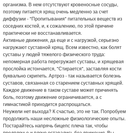
организма. В нем отсутствуют кровеносные сосуды,
поэтому питается хрящ очень медленно за счет
диффузии - "Пропитывания" питательных веществ из
соседних костей, и, к сожалению, по этой причине
практически не восстанавливается.
Активные движения, да еще и с нагрузкой, серьезно
нагружают суставной хрящ. Всем известно, как болят
суставы у людей тяжелого физического труда:
непомерная работа перегружает суставы, и хрящевая
прослойка истончается, "Стирается", заставляя кости
буквально скрипеть. Артроз - так называется болезнь
суставов, связанная со старением суставных хрящей.
Каждое движение в таком суставе может причинять
боль, поэтому движение ограничивается, а с
гимнастикой приходится распрощаться.
Неужели нет выхода? К счастью, это не так. Попробуем
продолжить наши несложные физиологические опыты.
Постарайтесь напрячь бицепс плеча так, чтобы
предплечье и плечо оставались без движения. Вы