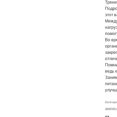
Трени
Подро
этот 
Между
нагру
помог
Во вр
орган
закре
отлич
Помни
ведь 
Заним
питан
улучш
Категори
занятия