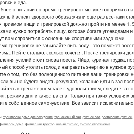
ровки и еда.
бнее о питании во время тренировок мы уже говорили в на
важный аспект здорового образа жизни еще раз все-таки сто
 приемом пищи и тренировкой должно пройти не менее 1, 
зками нужно потреблять пищу, которая богата углеводами и 
ут вам справиться с основными спортивными задачами.
емя тренировки не забывайте пить воду - это поможет вос
изма. Пейте столько, сколько хочется. После тренировки до
пления усилий стоит снова поесть. Яйцо, куриная грудка, п
ный способ утолить голод и направить энергию в нужное ру
те о том, что без полноценного питания ваши тренировки не
если вы не будете видеть результат, желание идти в зал пос
айтесь в тренажерном зале с удовольствием, следите за со
ия, режима дня и качества сна. Только при таких условиях 
ите собственное самочувствие. Все зависит исключительно 
и:
тренировки дома для похудения
,
тренажерный зал
,
фитнес зал
,
расписание фитнес
,
 фитнесом дома
,
фитнес инструктор
,
новый фитнес
,
фитнес упражнения