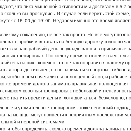
ждают, что пика мышечной активности мы достигаем в 5-7 ве
 во сколько вы проснулись. В случае если верить этой схеме
жуток с 16: 00 до 19: 00. Недаром именно это время явля
 великому сожалению, не все так просто. Не все могут позв
олевать пробки и вставать на беговую дорожку точно по ча
чае если ваш рабочий день не укладывается в привычные ра
сивных тренировках. Поскольку время позволяет вам только
вляйтесь на них - конечно, это не так понравится вашему ор
яться гораздо сильнее, но не заниматься спортом - гиблое 
ом, чтобы в нем сочетались и полноценный сон, и рабочее в
ко же времени должна занимать правильная полноценная 
ак слишком короткая тренировка с небольшой интенсивность
дете тратить время и деньги, хотя двигаться, безусловно, п
льные и утомительные тренировки - тоже неверный подход,
зка на мышцы могут привести к неприятным последствиям: 
тельной и нервной системами.
ого, чтобы определить, сколько времени должна занимать тр