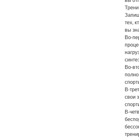
Трени
Запиш
тех, к
вы зн
Во-пе
проце
нагру
синте
Во-вт
полно
спорт
В-тре
свои 
спорт
В-чет
беспо
бессо
трени