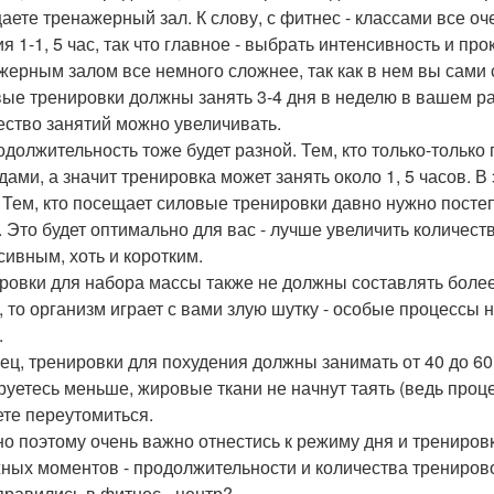
аете тренажерный зал. К слову, с фитнес - классами все оч
я 1-1, 5 час, так что главное - выбрать интенсивность и пр
жерным залом все немного сложнее, так как в нем вы сами 
ые тренировки должны занять 3-4 дня в неделю в вашем р
ество занятий можно увеличивать.
одолжительность тоже будет разной. Тем, кто только-только
дами, а значит тренировка может занять около 1, 5 часов. В 
. Тем, кто посещает силовые тренировки давно нужно посте
. Это будет оптимально для вас - лучше увеличить количес
сивным, хоть и коротким.
ровки для набора массы также не должны составлять более 
, то организм играет с вами злую шутку - особые процесс
.
ец, тренировки для похудения должны занимать от 40 до 60 
руетесь меньше, жировые ткани не начнут таять (ведь проце
ете переутомиться.
о поэтому очень важно отнестись к режиму дня и тренировка
ных моментов - продолжительности и количества тренировок
правились в фитнес - центр?