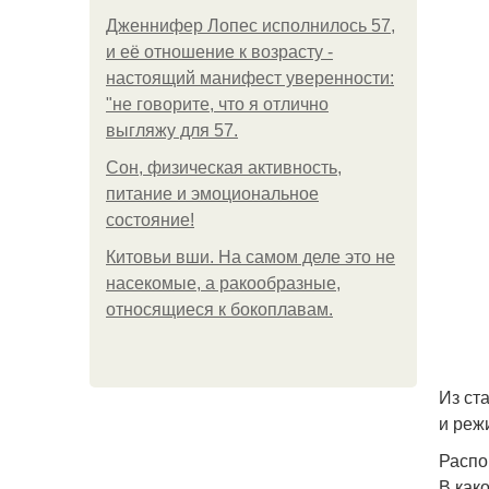
Дженнифер Лопес исполнилось 57,
и её отношение к возрасту -
настоящий манифест уверенности:
"не говорите, что я отлично
выгляжу для 57.
Сон, физическая активность,
питание и эмоциональное
состояние!
Китовьи вши. На самом деле это не
насекомые, а ракообразные,
относящиеся к бокоплавам.
Из ст
и реж
Распо
В как