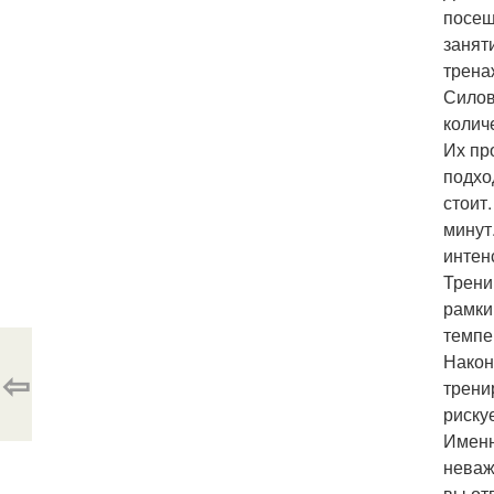
посещ
заняти
трена
Силов
колич
Их пр
подхо
стоит
минут
интен
Трени
рамки
темпе
Након
⇦
трени
риску
Именн
неваж
вы от