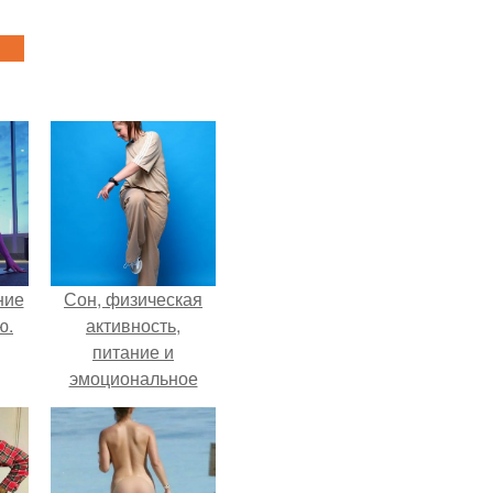
ние
Сон, физическая
ю.
активность,
питание и
эмоциональное
состояние!