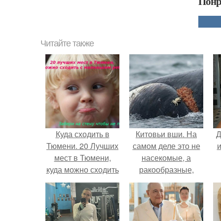
Понр
Читайте также
Куда сходить в
Китовьи вши. На
Д
Тюмени. 20 Лучших
самом деле это не
и
мест в Тюмени,
насекомые, а
куда можно сходить
ракообразные,
с маленьким
относящиеся к
ребенком
бокоплавам.