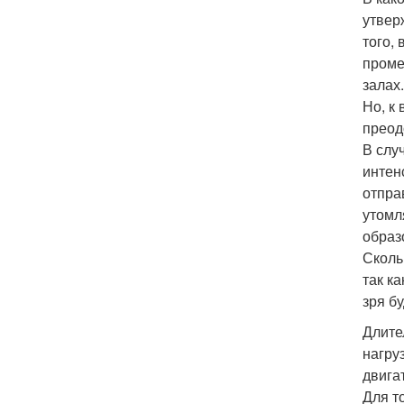
утвер
того,
проме
залах.
Но, к
преод
В слу
интен
отпра
утомл
образ
Сколь
так к
зря бу
Длите
нагру
двига
Для т