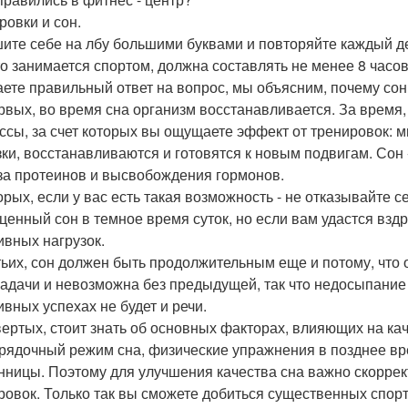
ровки и сон.
ите себе на лбу большими буквами и повторяйте каждый де
то занимается спортом, должна составлять не менее 8 часов в
аете правильный ответ на вопрос, мы объясним, почему сон
рвых, во время сна организм восстанавливается. За время
ссы, за счет которых вы ощущаете эффект от тренировок:
зки, восстанавливаются и готовятся к новым подвигам. Сон
за протеинов и высвобождения гормонов.
орых, если у вас есть такая возможность - не отказывайте 
ценный сон в темное время суток, но если вам удастся вздр
ивных нагрузок.
тьих, сон должен быть продолжительным еще и потому, что 
задачи и невозможна без предыдущей, так чтo недосыпание 
ивных успехах не будет и речи.
вертых, стоит знать об основных факторах, влияющих на ка
рядочный режим сна, физические упражнения в позднее врем
нницы. Поэтому для улучшения качества сна важно скоррект
ровок. Только так вы сможете добиться существенных спор