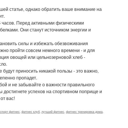
шей статье, однако обратить ваше внимание на
ит.
5 часов. Перед активными физическими
белками. Они станут источником энергии и
становить силы и избежать обезвоживания
лжно пройти совсем немного времени - и для
орция овощей или цельнозерновой хлеб -
сло.
 будут приносить никакой пользы - это важно,
тепенно пропадет.
бой и не забывайте о важности правильного
вы достигнете успехов на спортивном поприще и
от вас!
спорт фитнес
,
фитнес клуб
,
лучший фитнес
,
фитнес тренировка дома
,