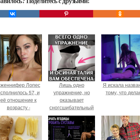
авилось? Поделитесь с друзьями!
женнифер Лопес
Лишь одно
Я искала назва
сполнилось 57, и
упражнение, но
тому, что дела
её отношение к
оказывает
возрасту -
сногсшибательный
настоящий
эффект: "Осиная"
манифест
талия и плоский
уверенности: "не
живот - при этом
говорите, что я
огромная польза