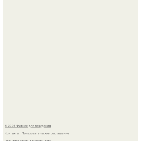
Песочный пирог с сочной клубничной начинкой и
меренговой шапочкой!
Возможно, тут есть люди с медицинским образованием,
подскажите, что делать!
© 2026 Фитнес для похудения
Контакты
Пользовательское соглашение
Политика конфидециальности