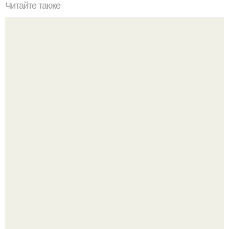
Читайте также
Несколько свободных мест на вечерний 20: 30 и
утренний 9: 00 фитнес "Total Body" вторник и четверг.
Я искала название тому, что делаю.