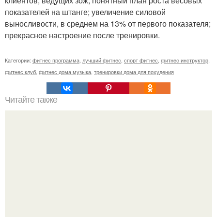
клиентов, ведущих зож; понятный план роста весовых
показателей на штанге; увеличение силовой
выносливости, в среднем на 13% от первого показателя;
прекрасное настроение после тренировки.
Категории:
фитнес программа
,
лучший фитнес
,
спорт фитнес
,
фитнес инструктор
,
фитнес клуб
,
фитнес дома музыка
,
тренировки дома для похудения
Читайте также
Лишь одно упражнение, но оказывает
сногсшибательный эффект: "Осиная" талия и плоский
живот - при этом огромная польза для здоровья!