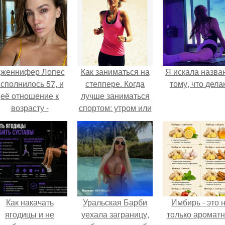
женнифер Лопес
Как заниматься на
Я искала назва
сполнилось 57, и
степпере. Когда
тому, что дела
её отношение к
лучше заниматься
возрасту -
спортом: утром или
настоящий
вечером
манифест
уверенности: "не
говорите, что я
отлично выгляжу
для 57.
Как накачать
Уральская Барби
Имбирь - это 
ягодицы и не
уехала заграницу,
только аромат