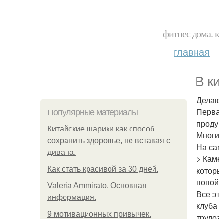
фитнес дома. 
главная
В к
Делаю
Перва
Популярные материалы
проду
Китайские шарики как способ
Многи
сохранить здоровье, не вставая с
На са
дивана.
> Кам
Как стать красивой за 30 дней.
котор
попой
Valeria Ammirato. Основная
Все э
информация.
клуба
9 мотивационных привычек.
трудо