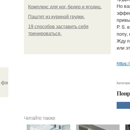
Но ва
Комплекс для ног, бедер и ягодиц.
эффек
Паштет из куриной грудки.
привы
P. S.
19 способов заставить себя
попу,
тренироваться.
Жду п
или э
https:
⇦
Категори
Понр
Читайте также