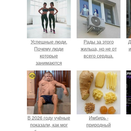
Успешные люди.
Рады за этого
Д
Почему люди
жильца, но не от
и
которые
всего сердца.
занимаются
спортом всегда
будут успешные и
востребованные в
любой сфере
деятельности.
В 2026 году учёные
Имбирь -
показали, как мог
природный