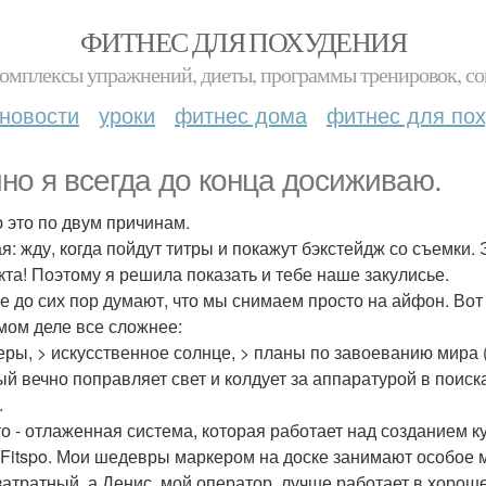
ФИТНЕС ДЛЯ ПОХУДЕНИЯ
комплексы упражнений, диеты, программы тренировок, со
новости
уроки
фитнес дома
фитнес для по
ино я всегда до конца досиживаю.
 это по двум причинам.
я: жду, когда пойдут титры и покажут бэкстейдж со съемки. 
кта! Поэтому я решила показать и тебе наше закулисье.
е до сих пор думают, что мы снимаем просто на айфон. Вот 
мом деле все сложнее:
еры, > искусственное солнце, > планы по завоеванию мира (
ый вечно поправляет свет и колдует за аппаратурой в поиск
.
то - отлаженная система, которая работает над созданием к
 Fitspo. Мои шедевры маркером на доске занимают особое 
затратный, а Денис, мой оператор, лучше работает в хорош