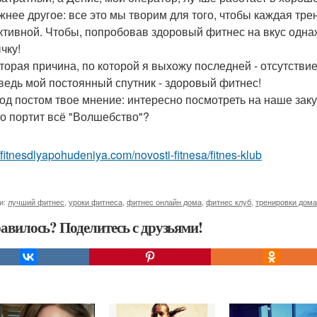
жнее другое: все это мы творим для того, чтобы каждая тр
тивной. Чтобы, попробовав здоровый фитнес на вкус однаж
чку!
 вторая причина, по которой я выхожу последней - отсутствие
 ведь мой постоянный спутник - здоровый фитнес!
од постом твое мнение: интересно посмотреть на наше зак
то портит всё "Волшебство"?
//fitnesdlyapohudeniya.com/novosti-fitnesa/fitnes-klub
и:
лучший фитнес
,
уроки фитнеса
,
фитнес онлайн дома
,
фитнес клуб
,
тренировки дома
авилось? Поделитесь с друзьями!