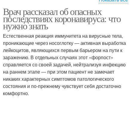
Врач рассказал об опасных
Последствия из-за
Лечение от
последствиях коронавируса: что
коронавируса
коронавируса
нужно знать
Естественная реакция иммунитета на вирусные тела,
Коронавирус на
проникающие через носоглотку — активная выработка
различных
Коронавирус в россии
лейкоцитов, являющихся первым барьером на пути к
поверхностях
заражению. В отдельных случаях этот «форпост»
справляется со своей задачей, нейтрализуя инфекцию
на раннем этапе — при этом пациент не замечает
Коронавирус до того
никаких характерных симптомов патологического
состояния и по-прежнему чувствует себя достаточно
комфортно.